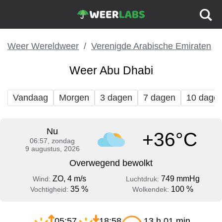
Weer Wereldweer
Verenigde Arabische Emiraten
Weer Abu Dhabi
Vandaag
Morgen
3 dagen
7 dagen
10 dage
Nu
+36°C
06:57, zondag
9 augustus, 2026
Overwegend bewolkt
ZO, 4 m/s
749 mmHg
Wind:
Luchtdruk:
35 %
100 %
Vochtigheid:
Wolkendek:
05:57
18:58
13 h 01 min