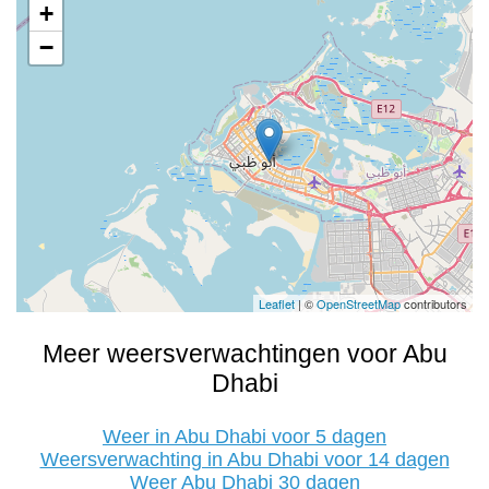
+
−
Leaflet
| ©
OpenStreetMap
contributors
Meer weersverwachtingen voor Abu
Dhabi
Weer in Abu Dhabi voor 5 dagen
Weersverwachting in Abu Dhabi voor 14 dagen
Weer Abu Dhabi 30 dagen