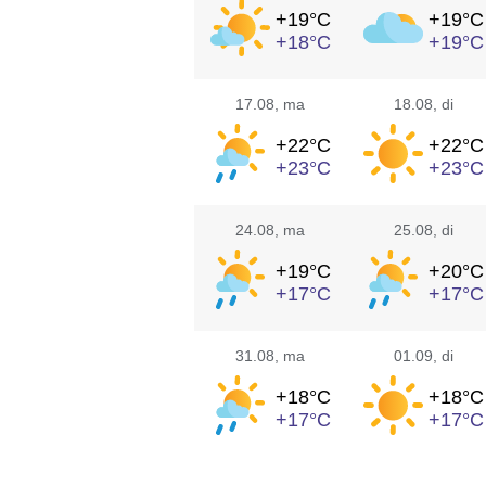
+19°
C
+19°
C
+18°
C
+19°
C
17.08
, ma
18.08
, di
+22°
C
+22°
C
+23°
C
+23°
C
24.08
, ma
25.08
, di
+19°
C
+20°
C
+17°
C
+17°
C
31.08
, ma
01.09
, di
+18°
C
+18°
C
+17°
C
+17°
C