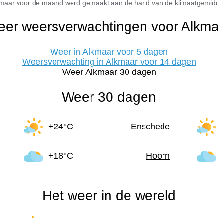
lkmaar voor de maand werd gemaakt aan de hand van de klimaatgemidde
eer weersverwachtingen voor Alkma
Weer in Alkmaar voor 5 dagen
Weersverwachting in Alkmaar voor 14 dagen
Weer Alkmaar 30 dagen
Weer 30 dagen
+24°C
Enschede
+18°C
Hoorn
Het weer in de wereld