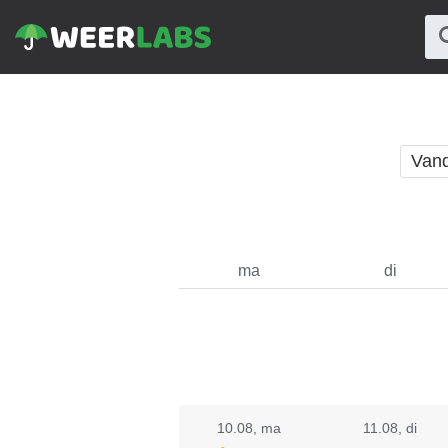
Van
ma
di
10.08
, ma
11.08
, di