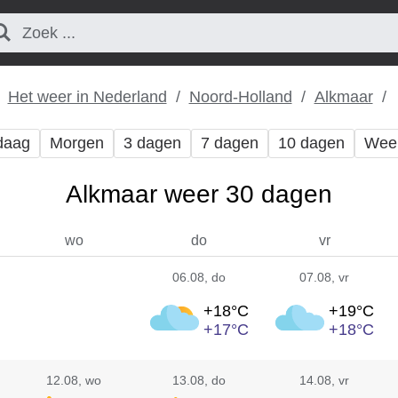
Het weer in Nederland
Noord-Holland
Alkmaar
daag
Morgen
3 dagen
7 dagen
10 dagen
Wee
Alkmaar weer 30 dagen
wo
do
vr
06.08
, do
07.08
, vr
+18°
C
+19°
C
+17°
C
+18°
C
12.08
, wo
13.08
, do
14.08
, vr