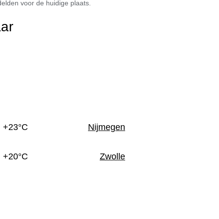
lden voor de huidige plaats.
ar
+23°C
Nijmegen
+20°C
Zwolle