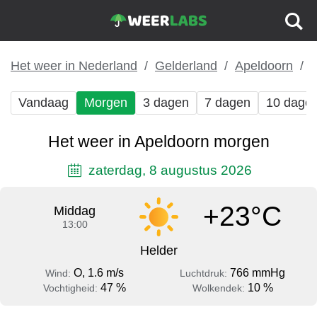
Het weer in Nederland
Gelderland
Apeldoorn
Vandaag
Morgen
3 dagen
7 dagen
10 dage
Het weer in Apeldoorn morgen
zaterdag, 8 augustus 2026
+23°C
Middag
13:00
Helder
O, 1.6 m/s
766 mmHg
Wind:
Luchtdruk:
47 %
10 %
Vochtigheid:
Wolkendek: