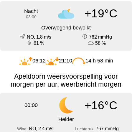
+19°C
Nacht
03:00
Overwegend bewolkt
NO, 1.8 m/s
762 mmHg
61 %
58 %
06:12
21:10
14 h 58 min
Apeldoorn weersvoorspelling voor
morgen per uur, weerbericht morgen
+16°C
00:00
Helder
NO, 2.4 m/s
767 mmHg
Wind:
Luchtdruk: