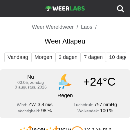
Weer Wereldweer
Laos
Weer Attapeu
Vandaag
Morgen
3 dagen
7 dagen
10 dage
Nu
+24°C
00:05, zondag
9 augustus, 2026
Regen
ZW, 3.8 m/s
757 mmHg
Wind:
Luchtdruk:
98 %
100 %
Vochtigheid:
Wolkendek:
05:39
18:16
12 h 36 min