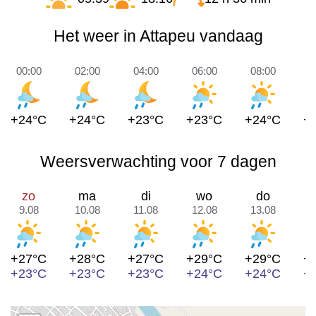
Het weer in Attapeu vandaag
00:00
02:00
04:00
06:00
08:00
1
+24°C
+24°C
+23°C
+23°C
+24°C
+
Weersverwachting voor 7 dagen
zo
ma
di
wo
do
9.08
10.08
11.08
12.08
13.08
1
+27°C
+28°C
+27°C
+29°C
+29°C
+
+23°C
+23°C
+23°C
+24°C
+24°C
+