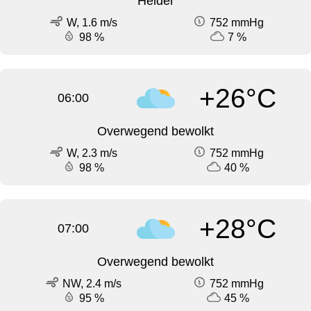
Helder
W, 1.6 m/s
752 mmHg
98 %
7 %
+26°C
06:00
Overwegend bewolkt
W, 2.3 m/s
752 mmHg
98 %
40 %
+28°C
07:00
Overwegend bewolkt
NW, 2.4 m/s
752 mmHg
95 %
45 %