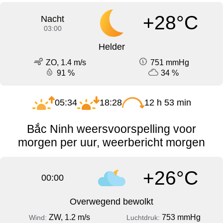
+28°C
Nacht
03:00
Helder
ZO, 1.4 m/s
751 mmHg
91 %
34 %
05:34
18:28
12 h 53 min
Bắc Ninh weersvoorspelling voor
morgen per uur, weerbericht morgen
+26°C
00:00
Overwegend bewolkt
ZW, 1.2 m/s
753 mmHg
Wind:
Luchtdruk: