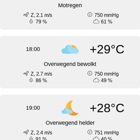
Motregen
Z, 2.1 m/s
750 mmHg
79 %
61 %
+29°C
18:00
Overwegend bewolkt
Z, 2.7 m/s
750 mmHg
86 %
49 %
+28°C
19:00
Overwegend helder
Z, 2.4 m/s
751 mmHg
91 %
40 %