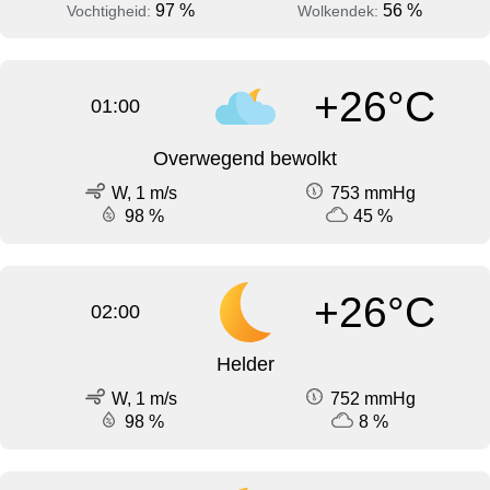
97 %
56 %
Vochtigheid:
Wolkendek:
+26°C
01:00
Overwegend bewolkt
W, 1 m/s
753 mmHg
98 %
45 %
+26°C
02:00
Helder
W, 1 m/s
752 mmHg
98 %
8 %