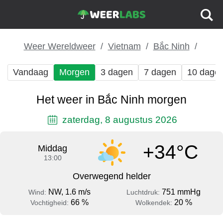
Weer Wereldweer
Vietnam
Bắc Ninh
Vandaag
Morgen
3 dagen
7 dagen
10 dage
Het weer in Bắc Ninh morgen
zaterdag, 8 augustus 2026
+34°C
Middag
13:00
Overwegend helder
NW, 1.6 m/s
751 mmHg
Wind:
Luchtdruk:
66 %
20 %
Vochtigheid:
Wolkendek: