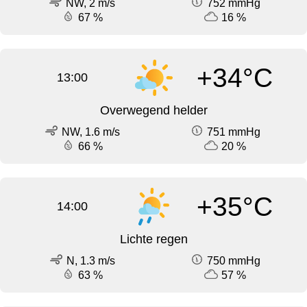
NW, 2 m/s
752 mmHg
67 %
16 %
+34°C
13:00
Overwegend helder
NW, 1.6 m/s
751 mmHg
66 %
20 %
+35°C
14:00
Lichte regen
N, 1.3 m/s
750 mmHg
63 %
57 %