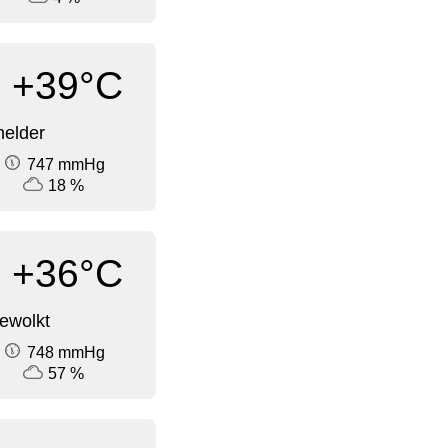
+39°C
elder
747 mmHg
18 %
+36°C
ewolkt
748 mmHg
57 %