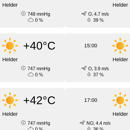
Helder
Helder
748 mmHg
O, 4.7 m/s
0 %
39 %
+40°C
15:00
Helder
Helder
747 mmHg
O, 3.9 m/s
0 %
37 %
+42°C
17:00
Helder
Helder
s
747 mmHg
NO, 4.4 m/s
0 %
36 %