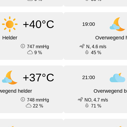
+40°C
19:00
Helder
Overwegend h
747 mmHg
N, 4.6 m/s
9 %
45 %
+37°C
21:00
wegend helder
Overwegend b
748 mmHg
NO, 4.7 m/s
22 %
71 %