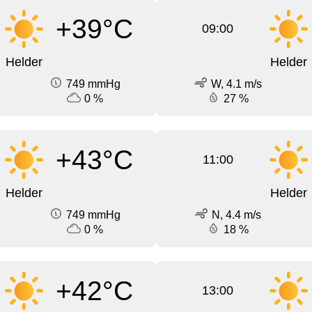
+39°C
09:00
Helder
Helder
749 mmHg
W, 4.1 m/s
0 %
27 %
+43°C
11:00
Helder
Helder
749 mmHg
N, 4.4 m/s
0 %
18 %
+42°C
13:00