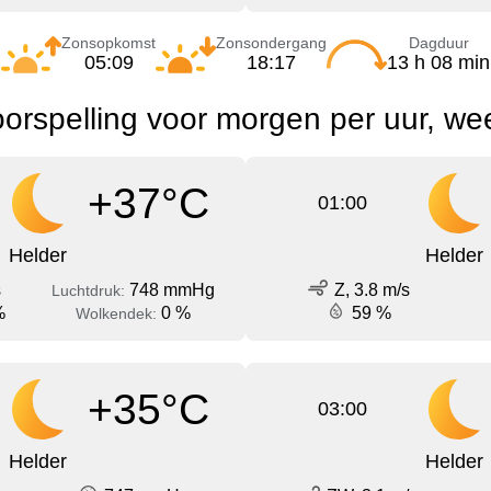
Zonsopkomst
Zonsondergang
Dagduur
05:09
18:17
13 h 08 min
orspelling voor morgen per uur, we
+37°C
01:00
Helder
Helder
s
748 mmHg
Z, 3.8 m/s
Luchtdruk:
%
0 %
59 %
Wolkendek:
+35°C
03:00
Helder
Helder