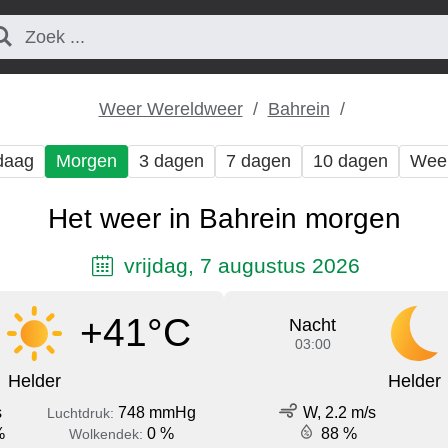
Weer Wereldweer
Bahrein
daag
Morgen
3 dagen
7 dagen
10 dagen
Wee
Het weer in Bahrein morgen
vrijdag, 7 augustus 2026
+41°C
Nacht
03:00
Helder
Helder
s
748 mmHg
W, 2.2 m/s
Luchtdruk:
%
0 %
88 %
Wolkendek: