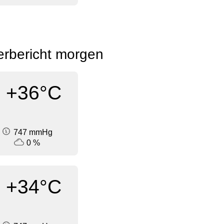
erbericht morgen
+36°C
747 mmHg
0 %
+34°C