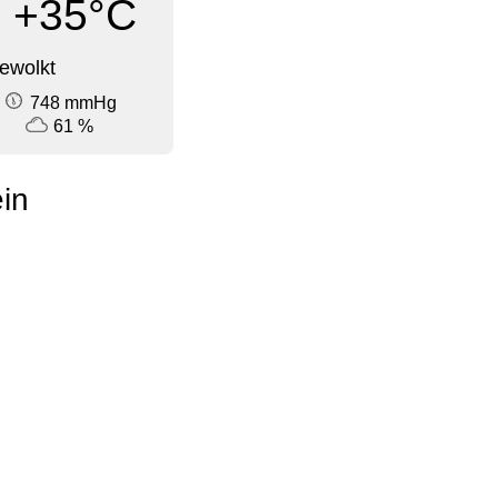
+35°C
ewolkt
748 mmHg
61 %
in