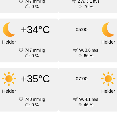
747 mmHg
ZW, 3.1 m/s
0 %
76 %
+34°C
05:00
Helder
Helder
747 mmHg
W, 3.6 m/s
0 %
66 %
+35°C
07:00
Helder
Helder
748 mmHg
W, 4.1 m/s
0 %
46 %