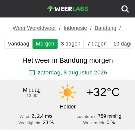
Weer Wereldweer
Indonesië
Bandung
Vandaag
Morgen
3 dagen
7 dagen
10 dage
Het weer in Bandung morgen
zaterdag, 8 augustus 2026
+32°C
Middag
13:00
Helder
Z, 2.4 m/s
759 mmHg
Wind:
Luchtdruk:
23 %
0 %
Vochtigheid:
Wolkendek: