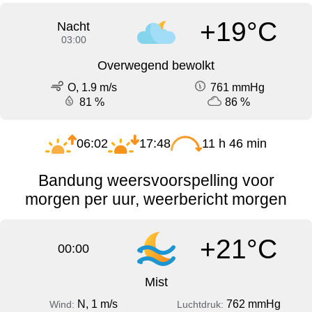
+19°C
Nacht
03:00
Overwegend bewolkt
O, 1.9 m/s
761 mmHg
81 %
86 %
06:02
17:48
11 h 46 min
Bandung weersvoorspelling voor
morgen per uur, weerbericht morgen
+21°C
00:00
Mist
N, 1 m/s
762 mmHg
Wind:
Luchtdruk: