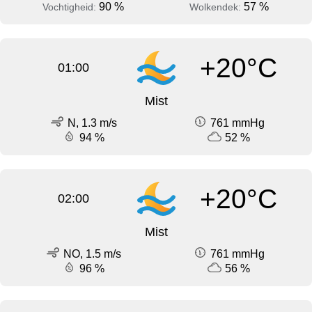
90 %
57 %
Vochtigheid:
Wolkendek:
+20°C
01:00
Mist
N, 1.3 m/s
761 mmHg
94 %
52 %
+20°C
02:00
Mist
NO, 1.5 m/s
761 mmHg
96 %
56 %