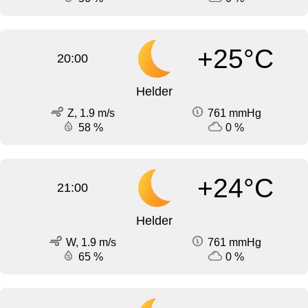
+25°C
20:00
Helder
Z, 1.9 m/s
761 mmHg
58 %
0 %
+24°C
21:00
Helder
W, 1.9 m/s
761 mmHg
65 %
0 %