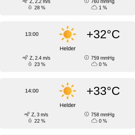
Z, 2.2 m/s
760 mmHg
28 %
1 %
+32°C
13:00
Helder
Z, 2.4 m/s
759 mmHg
23 %
0 %
+33°C
14:00
Helder
Z, 3 m/s
758 mmHg
22 %
0 %