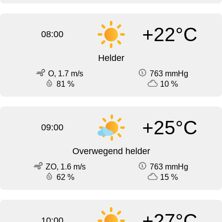
+22°C
08:00
Helder
O, 1.7 m/s
763 mmHg
81 %
10 %
+25°C
09:00
Overwegend helder
ZO, 1.6 m/s
763 mmHg
62 %
15 %
+27°C
10:00