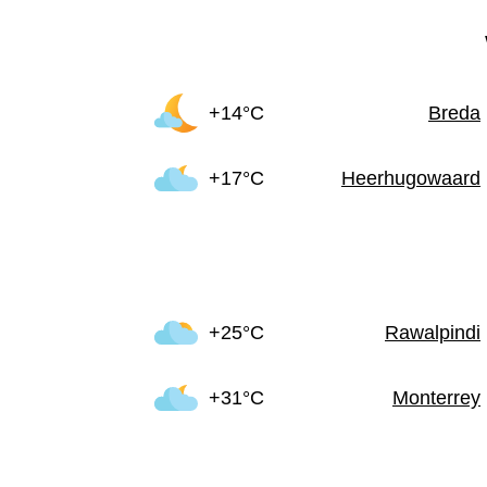
+14°C
Breda
+17°C
Heerhugowaard
+25°C
Rawalpindi
+31°C
Monterrey