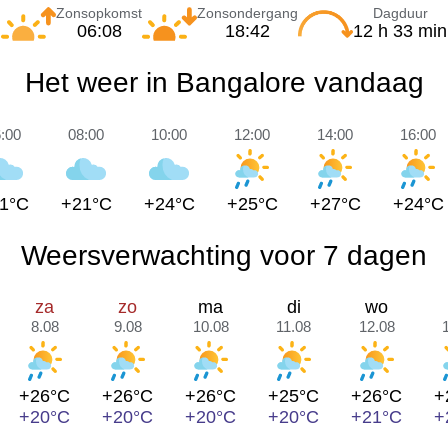
Zonsopkomst
Zonsondergang
Dagduur
06:08
18:42
12 h 33 min
Het weer in Bangalore vandaag
:00
08:00
10:00
12:00
14:00
16:00
1°C
+21°C
+24°C
+25°C
+27°C
+24°C
Weersverwachting voor 7 dagen
za
zo
ma
di
wo
8.08
9.08
10.08
11.08
12.08
+26°C
+26°C
+26°C
+25°C
+26°C
+
+20°C
+20°C
+20°C
+20°C
+21°C
+