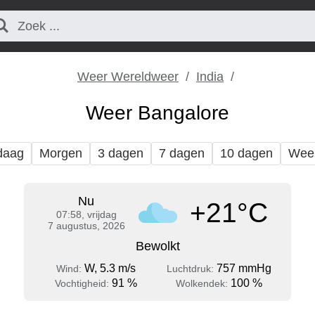
Weer Wereldweer
India
Weer Bangalore
daag
Morgen
3 dagen
7 dagen
10 dagen
Wee
Nu
+21°C
07:58, vrijdag
7 augustus, 2026
Bewolkt
W, 5.3 m/s
757 mmHg
Wind:
Luchtdruk:
91 %
100 %
Vochtigheid:
Wolkendek: