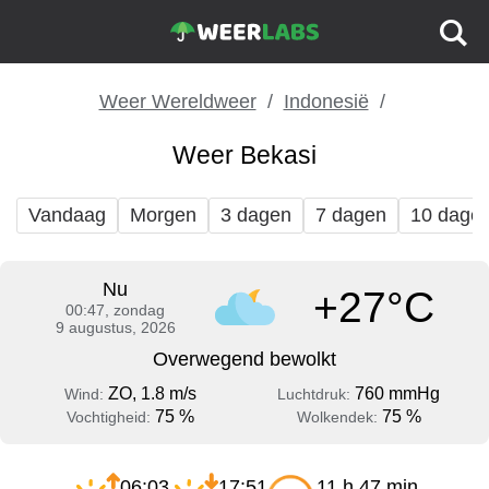
Weer Wereldweer
Indonesië
Weer Bekasi
Vandaag
Morgen
3 dagen
7 dagen
10 dage
Nu
+27°C
00:47, zondag
9 augustus, 2026
Overwegend bewolkt
ZO, 1.8 m/s
760 mmHg
Wind:
Luchtdruk:
75 %
75 %
Vochtigheid:
Wolkendek:
06:03
17:51
11 h 47 min