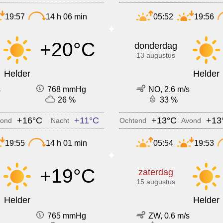
19:57
14 h 06 min
05:52
19:56
+20°C
donderdag
13 augustus
Helder
Helder
s
768 mmHg
NO, 2.6 m/s
26 %
33 %
+16°C
+11°C
+13°C
+13
ond
Nacht
Ochtend
Avond
19:55
14 h 01 min
05:54
19:53
+19°C
zaterdag
15 augustus
Helder
Helder
765 mmHg
ZW, 0.6 m/s