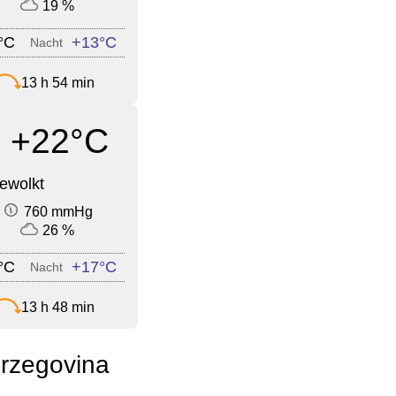
19 %
°C
+13°C
Nacht
13 h 54 min
+22°C
ewolkt
760 mmHg
26 %
°C
+17°C
Nacht
13 h 48 min
rzegovina