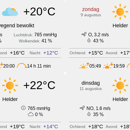
+20°C
zondag
9 augustus
egend bewolkt
Helder
/s
765 mmHg
O, 3.2 m/s
Luchtdruk:
%
41 %
43 %
Wolkendek:
+16°C
+12°C
+15°C
+17
ond
Nacht
Ochtend
Avond
20:00
14 h 11 min
05:49
19:59
+22°C
dinsdag
11 augustus
Helder
Helder
765 mmHg
NO, 1.6 m/s
0 %
35 %
+19°C
+14°C
+18°C
+18
ond
Nacht
Ochtend
Avond