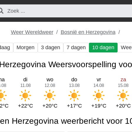
Weer Wereldweer
Bosnië en Herzegovina
daag
Morgen
3 dagen
7 dagen
10 dagen
Wee
Herzegovina Weersvoorspelling vo
ma
di
wo
do
vr
za
.08
11.08
12.08
13.08
14.08
15.08
2°C
+22°C
+20°C
+17°C
+19°C
+20°C
en Herzegovina weerbericht voor 