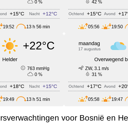
0 %
42 %
+15°C
+12°C
+15°C
+17
ond
Nacht
Ochtend
Avond
19:52
13 h 56 min
05:56
19:50
+22°C
maandag
17 augustus
Helder
Overwegend b
763 mmHg
ZW, 3.1 m/s
0 %
31 %
+18°C
+15°C
+17°C
+20
ond
Nacht
Ochtend
Avond
19:49
13 h 51 min
05:58
19:47
rsverwachtingen voor Bosnië en He