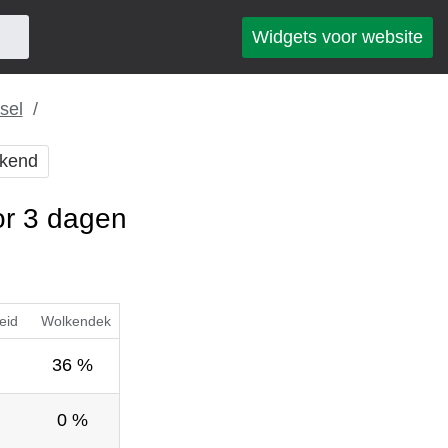
Widgets voor website
sel
kend
or 3 dagen
eid
Wolkendek
36 %
0 %