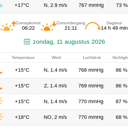
+17°C
N, 2.9 m/s
767 mmHg
73 %
Zonsopkomst
Zonsondergang
Dagduur
06:22
21:11
14 h 49 min
zondag, 11 augustus 2026
Temperatuur
Wind
Luchtdruk
Vochtigh
+15°C
N, 1.4 m/s
768 mmHg
86 %
+15°C
Z, 1.4 m/s
769 mmHg
86 %
+15°C
N, 1.4 m/s
770 mmHg
87 %
+18°C
NO, 2 m/s
770 mmHg
68 %