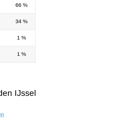
66 %
34 %
1 %
1 %
en IJssel
en