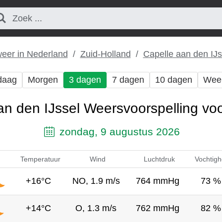
weer in Nederland
Zuid-Holland
Capelle aan den IJs
daag
Morgen
3 dagen
7 dagen
10 dagen
Wee
an den IJssel Weersvoorspelling vo
zondag, 9 augustus 2026
Temperatuur
Wind
Luchtdruk
Vochtigh
+16°C
NO, 1.9 m/s
764 mmHg
73 %
+14°C
O, 1.3 m/s
762 mmHg
82 %