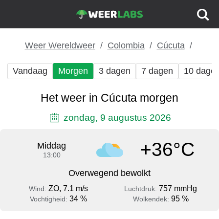
Weer Wereldweer
Colombia
Cúcuta
Vandaag
Morgen
3 dagen
7 dagen
10 dage
Het weer in Cúcuta morgen
zondag, 9 augustus 2026
+36°C
Middag
13:00
Overwegend bewolkt
ZO, 7.1 m/s
757 mmHg
Wind:
Luchtdruk:
34 %
95 %
Vochtigheid:
Wolkendek: