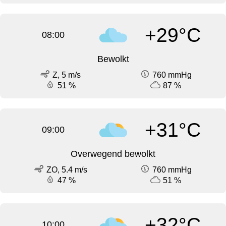
+29°C
08:00
Bewolkt
Z, 5 m/s
760 mmHg
51 %
87 %
+31°C
09:00
Overwegend bewolkt
ZO, 5.4 m/s
760 mmHg
47 %
51 %
+32°C
10:00