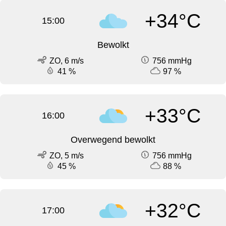
+34°C
15:00
Bewolkt
ZO, 6 m/s
756 mmHg
41 %
97 %
+33°C
16:00
Overwegend bewolkt
ZO, 5 m/s
756 mmHg
45 %
88 %
+32°C
17:00