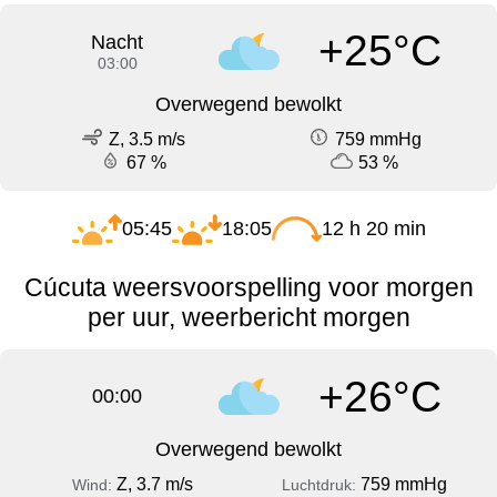
+25°C
Nacht
03:00
Overwegend bewolkt
Z, 3.5 m/s
759 mmHg
67 %
53 %
05:45
18:05
12 h 20 min
Cúcuta weersvoorspelling voor morgen
per uur, weerbericht morgen
+26°C
00:00
Overwegend bewolkt
Z, 3.7 m/s
759 mmHg
Wind:
Luchtdruk: