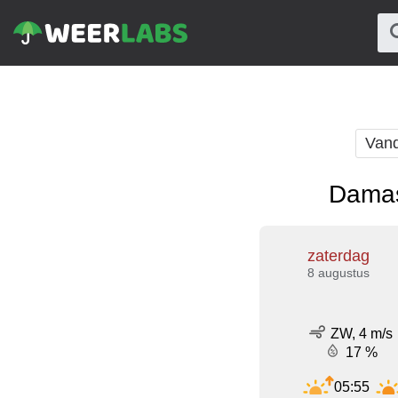
Van
Damas
zaterdag
8 augustus
ZW, 4 m/s
17 %
05:55