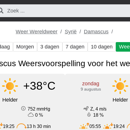
Weer Wereldweer
Syrië
Damascus
daag
Morgen
3 dagen
7 dagen
10 dagen
Wee
cus Weersvoorspelling voor het w
+38°C
zondag
9 augustus
Helder
Helder
752 mmHg
Z, 4 m/s
0 %
18 %
19:25
13 h 30 min
05:55
19:24