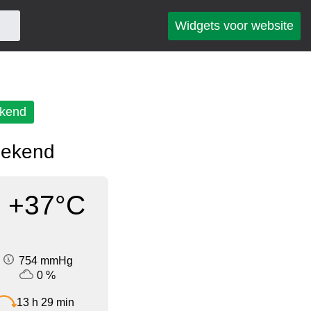
Widgets voor website
kend
eekend
+37°C
754 mmHg
0 %
13 h 29 min