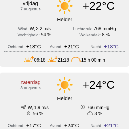
+22°C
vrijdag
7 augustus
Helder
W, 3.2 m/s
768 mmHg
Wind:
Luchtdruk:
54 %
8 %
Vochtigheid:
Wolkendek:
+18°C
+21°C
+18°C
Ochtend
Avond
Nacht
06:18
21:18
15 h 00 min
+24°C
zaterdag
8 augustus
Helder
W, 1.9 m/s
766 mmHg
56 %
3 %
+17°C
+24°C
+21°C
Ochtend
Avond
Nacht