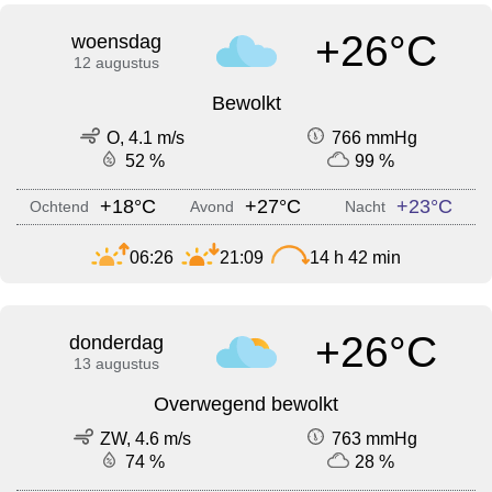
+26°C
woensdag
12 augustus
Bewolkt
O, 4.1 m/s
766 mmHg
52 %
99 %
+18°C
+27°C
+23°C
Ochtend
Avond
Nacht
06:26
21:09
14 h 42 min
+26°C
donderdag
13 augustus
Overwegend bewolkt
ZW, 4.6 m/s
763 mmHg
74 %
28 %