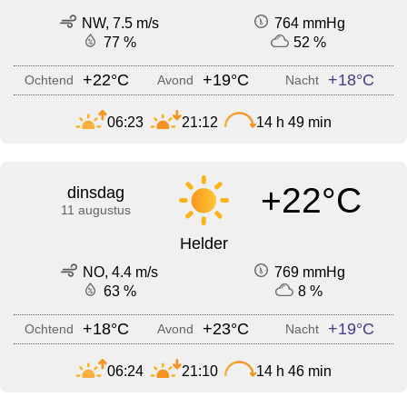
NW, 7.5 m/s
764 mmHg
77 %
52 %
+22°C
+19°C
+18°C
Ochtend
Avond
Nacht
06:23
21:12
14 h 49 min
+22°C
dinsdag
11 augustus
Helder
NO, 4.4 m/s
769 mmHg
63 %
8 %
+18°C
+23°C
+19°C
Ochtend
Avond
Nacht
06:24
21:10
14 h 46 min