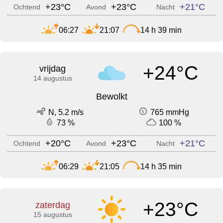
+23°C
+23°C
+21°C
Ochtend
Avond
Nacht
06:27
21:07
14 h 39 min
+24°C
vrijdag
14 augustus
Bewolkt
N, 5.2 m/s
765 mmHg
73 %
100 %
+20°C
+23°C
+21°C
Ochtend
Avond
Nacht
06:29
21:05
14 h 35 min
+23°C
zaterdag
15 augustus