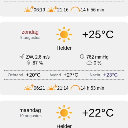
06:19
21:16
14 h 56 min
+25°C
zondag
9 augustus
Helder
ZW, 2.6 m/s
762 mmHg
67 %
0 %
+20°C
+27°C
+23°C
Ochtend
Avond
Nacht
06:21
21:14
14 h 53 min
+22°C
maandag
10 augustus
Helder