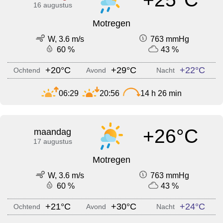
16 augustus
Motregen
W, 3.6 m/s
763 mmHg
60 %
43 %
+20°C
+29°C
+22°C
Ochtend
Avond
Nacht
06:29
20:56
14 h 26 min
+26°C
maandag
17 augustus
Motregen
W, 3.6 m/s
763 mmHg
60 %
43 %
+21°C
+30°C
+24°C
Ochtend
Avond
Nacht