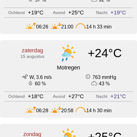
+19°C
+25°C
+19°C
Ochtend
Avond
Nacht
06:26
21:00
14 h 33 min
+24°C
zaterdag
15 augustus
Motregen
W, 3.6 m/s
763 mmHg
60 %
43 %
+18°C
+27°C
+21°C
Ochtend
Avond
Nacht
06:28
20:58
14 h 30 min
+25°C
zondag