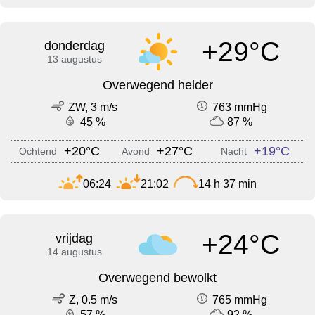
+29°C
donderdag
13 augustus
Overwegend helder
ZW, 3 m/s
763 mmHg
45 %
87 %
+20°C
+27°C
+19°C
Ochtend
Avond
Nacht
06:24
21:02
14 h 37 min
+24°C
vrijdag
14 augustus
Overwegend bewolkt
Z, 0.5 m/s
765 mmHg
57 %
92 %