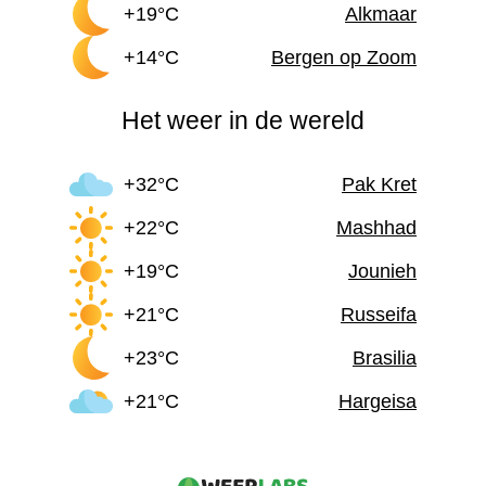
+19°C
Alkmaar
+14°C
Bergen op Zoom
Het weer in de wereld
+32°C
Pak Kret
+22°C
Mashhad
+19°C
Jounieh
+21°C
Russeifa
+23°C
Brasilia
+21°C
Hargeisa