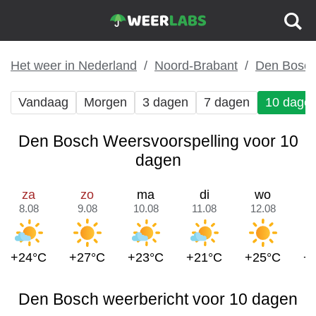
Het weer in Nederland
Noord-Brabant
Den Bosc
Vandaag
Morgen
3 dagen
7 dagen
10 dage
Den Bosch Weersvoorspelling voor 10
dagen
za
zo
ma
di
wo
8.08
9.08
10.08
11.08
12.08
1
+24°C
+27°C
+23°C
+21°C
+25°C
+
Den Bosch weerbericht voor 10 dagen