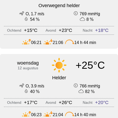
Overwegend helder
O, 1.7 m/s
769 mmHg
54 %
8 %
+15°C
+23°C
+18°C
Ochtend
Avond
Nacht
06:21
21:06
14 h 44 min
+25°C
woensdag
12 augustus
Helder
O, 3.9 m/s
766 mmHg
40 %
82 %
+17°C
+26°C
+20°C
Ochtend
Avond
Nacht
06:23
21:04
14 h 40 min