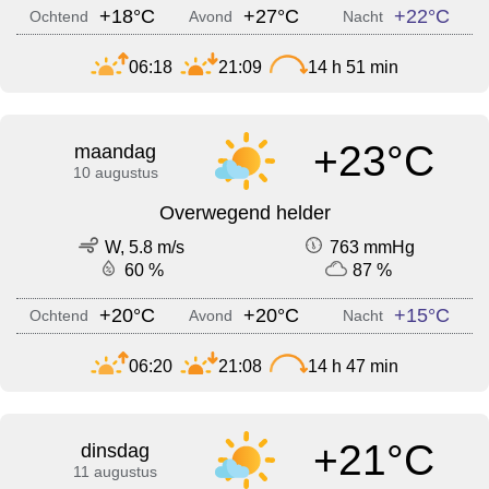
+18°C
+27°C
+22°C
Ochtend
Avond
Nacht
06:18
21:09
14 h 51 min
+23°C
maandag
10 augustus
Overwegend helder
W, 5.8 m/s
763 mmHg
60 %
87 %
+20°C
+20°C
+15°C
Ochtend
Avond
Nacht
06:20
21:08
14 h 47 min
+21°C
dinsdag
11 augustus