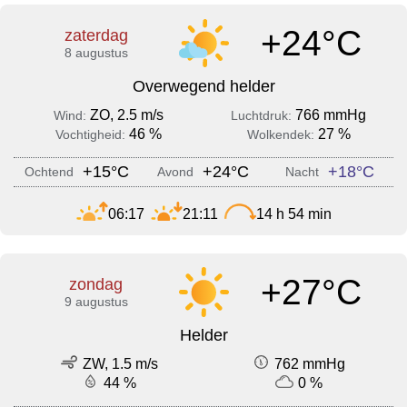
+24°C
zaterdag
8 augustus
Overwegend helder
ZO, 2.5 m/s
766 mmHg
Wind:
Luchtdruk:
46 %
27 %
Vochtigheid:
Wolkendek:
+15°C
+24°C
+18°C
Ochtend
Avond
Nacht
06:17
21:11
14 h 54 min
+27°C
zondag
9 augustus
Helder
ZW, 1.5 m/s
762 mmHg
44 %
0 %