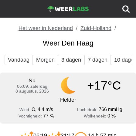
Het weer in Nederland
Zuid-Holland
Weer Den Haag
Vandaag
Morgen
3 dagen
7 dagen
10 dage
Nu
+17°C
06:09, zaterdag
8 augustus, 2026
Helder
O, 4.4 m/s
766 mmHg
Wind:
Luchtdruk:
77 %
0 %
Vochtigheid:
Wolkendek:
06:19
21:17
14 h 57 min