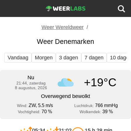
Weer Wereldweer
Weer Denemarken
Vandaag
Morgen
3 dagen
7 dagen
10 dage
Nu
+19°C
21:44, zaterdag
8 augustus, 2026
Overwegend bewolkt
ZW, 5.5 m/s
766 mmHg
Wind:
Luchtdruk:
70 %
39 %
Vochtigheid:
Wolkendek:
05:34
21:02
15 h 28 min