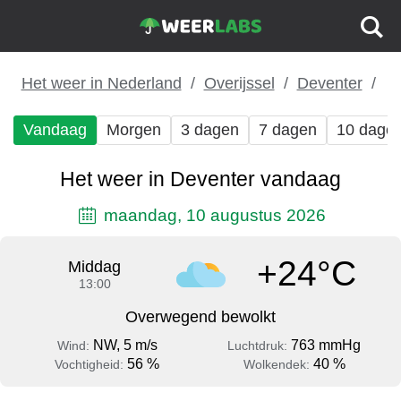
Het weer in Nederland
Overijssel
Deventer
Vandaag
Morgen
3 dagen
7 dagen
10 dage
Het weer in Deventer vandaag
maandag, 10 augustus 2026
+24°C
Middag
13:00
Overwegend bewolkt
NW, 5 m/s
763 mmHg
Wind:
Luchtdruk:
56 %
40 %
Vochtigheid:
Wolkendek: