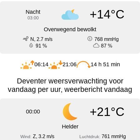
+14°C
Nacht
03:00
Overwegend bewolkt
N, 2.7 m/s
768 mmHg
91 %
87 %
06:14
21:06
14 h 51 min
Deventer weersverwachting voor
vandaag per uur, weerbericht vandaag
+21°C
00:00
Helder
Z, 3.2 m/s
761 mmHg
Wind:
Luchtdruk: