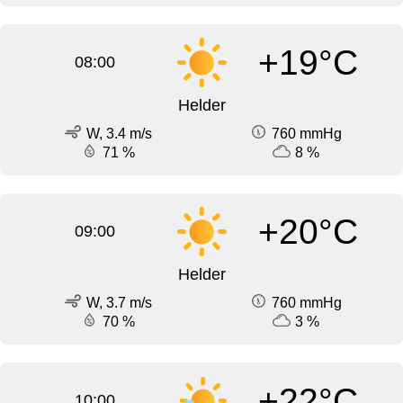
+19°C
08:00
Helder
W, 3.4 m/s
760 mmHg
71 %
8 %
+20°C
09:00
Helder
W, 3.7 m/s
760 mmHg
70 %
3 %
+22°C
10:00