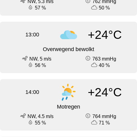
NW, 5.3 m/s
762 mmHg
57 %
50 %
+24°C
13:00
Overwegend bewolkt
NW, 5 m/s
763 mmHg
56 %
40 %
+24°C
14:00
Motregen
NW, 4.5 m/s
764 mmHg
55 %
71 %