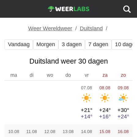
Weer Wereldweer
Duitsland
Vandaag
Morgen
3 dagen
7 dagen
10 dage
Duitsland weer 30 dagen
ma
di
wo
do
vr
za
zo
07.08
08.08
09.08
+21°
+24°
+30°
+14°
+16°
+24°
10.08
11.08
12.08
13.08
14.08
15.08
16.08