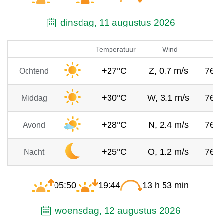
dinsdag, 11 augustus 2026
Temperatuur
Wind
Lu
+27°C
Z, 0.7 m/s
76
Ochtend
+30°C
W, 3.1 m/s
76
Middag
+28°C
N, 2.4 m/s
76
Avond
+25°C
O, 1.2 m/s
76
Nacht
05:50
19:44
13 h 53 min
woensdag, 12 augustus 2026