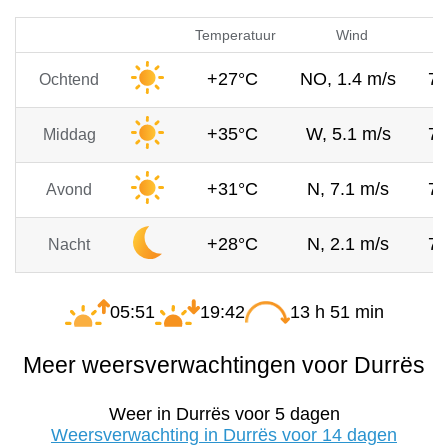
Temperatuur
Wind
+27°C
NO, 1.4 m/s
7
Ochtend
+35°C
W, 5.1 m/s
7
Middag
+31°C
N, 7.1 m/s
7
Avond
+28°C
N, 2.1 m/s
7
Nacht
05:51
19:42
13 h 51 min
Meer weersverwachtingen voor Durrës
Weer in Durrës voor 5 dagen
Weersverwachting in Durrës voor 14 dagen