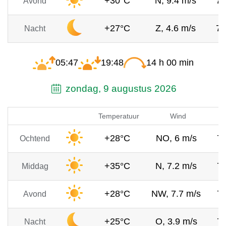
+30°C
N, 9.4 m/s
7
Avond
+27°C
Z, 4.6 m/s
7
Nacht
05:47
19:48
14 h 00 min
zondag, 9 augustus 2026
Temperatuur
Wind
+28°C
NO, 6 m/s
7
Ochtend
+35°C
N, 7.2 m/s
7
Middag
+28°C
NW, 7.7 m/s
7
Avond
+25°C
O, 3.9 m/s
7
Nacht