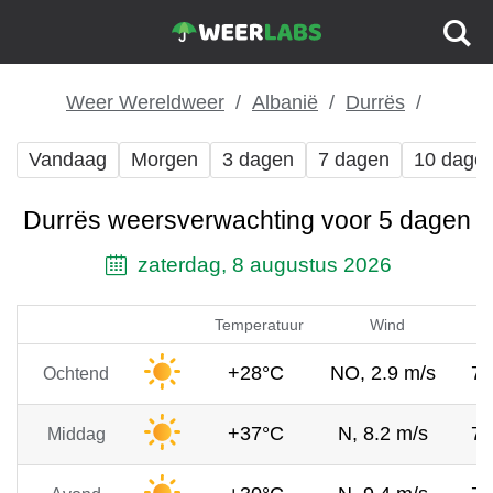
Weer Wereldweer
Albanië
Durrës
Vandaag
Morgen
3 dagen
7 dagen
10 dage
Durrës weersverwachting voor 5 dagen
zaterdag, 8 augustus 2026
Temperatuur
Wind
+28°C
NO, 2.9 m/s
7
Ochtend
+37°C
N, 8.2 m/s
7
Middag