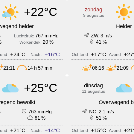
+22°C
zondag
9 augustus
wegend helder
Helder
s
767 mmHg
ZW, 3 m/s
Luchtdruk:
%
20 %
41 %
Wolkendek:
+24°C
+16°C
+17°C
+27
ond
Nacht
Ochtend
Avond
21:11
14 h 57 min
06:16
21:09
+25°C
dinsdag
11 augustus
egend bewolkt
Overwegend b
s
763 mmHg
NO, 2.1 m/s
81 %
51 %
+21°C
+14°C
+15°C
+21
ond
Nacht
Ochtend
Avond