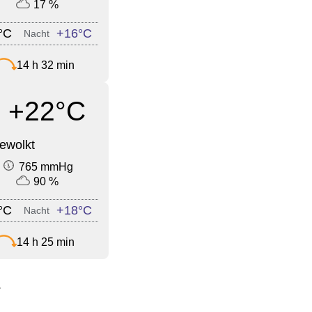
17 %
°C
+16°C
Nacht
14 h 32 min
+22°C
ewolkt
765 mmHg
90 %
°C
+18°C
Nacht
14 h 25 min
e