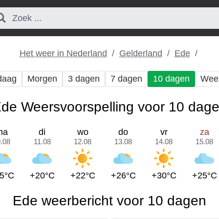
Het weer in Nederland
Gelderland
Ede
daag
Morgen
3 dagen
7 dagen
10 dagen
Wee
de Weersvoorspelling voor 10 dag
ma
di
wo
do
vr
za
.08
11.08
12.08
13.08
14.08
15.08
5°C
+20°C
+22°C
+26°C
+30°C
+25°C
Ede weerbericht voor 10 dagen