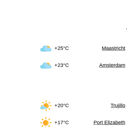
+25°C
Maastricht
+23°C
Amsterdam
+20°C
Trujillo
+17°C
Port Elizabeth