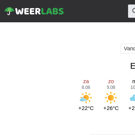
Van
E
za
zo
8.08
9.08
10
+22°C
+26°C
+2