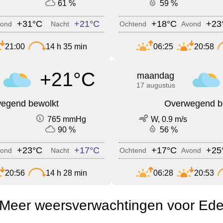
61 %
59 %
+31°C
+21°C
+18°C
+23
ond
Nacht
Ochtend
Avond
21:00
14 h 35 min
06:25
20:58
+21°C
maandag
17 augustus
egend bewolkt
Overwegend b
765 mmHg
W, 0.9 m/s
90 %
56 %
+23°C
+17°C
+17°C
+25
ond
Nacht
Ochtend
Avond
20:56
14 h 28 min
06:28
20:53
Meer weersverwachtingen voor Ed