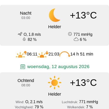
+13°C
Nacht
03:00
Helder
O, 1.8 m/s
771 mmHg
82 %
6 %
06:11
21:03
14 h 51 min
woensdag, 12 augustus 2026
+13°C
Ochtend
08:00
Helder
O, 2.1 m/s
771 mmHg
Wind:
Luchtdruk:
79 %
7 %
Vochtigheid:
Wolkendek: