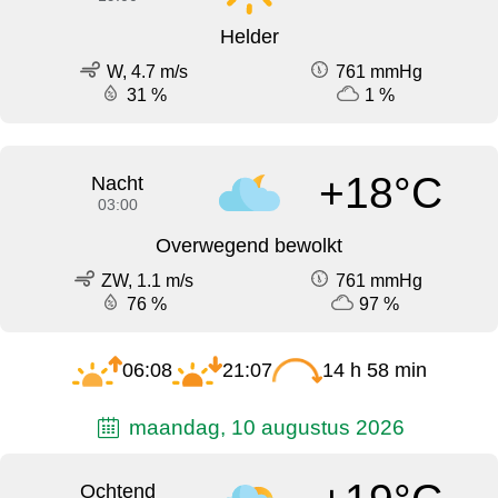
Helder
W, 4.7 m/s
761 mmHg
31 %
1 %
+18°C
Nacht
03:00
Overwegend bewolkt
ZW, 1.1 m/s
761 mmHg
76 %
97 %
06:08
21:07
14 h 58 min
maandag, 10 augustus 2026
Ochtend