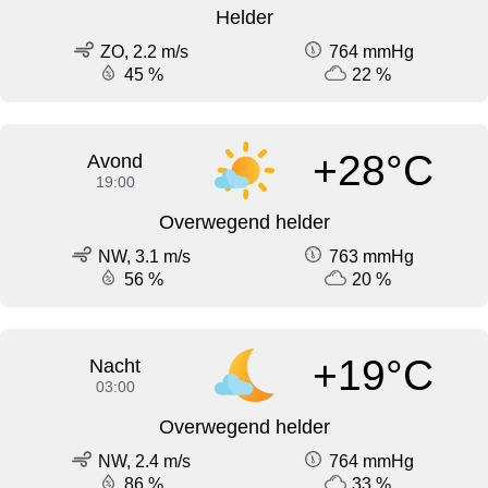
Helder
ZO, 2.2 m/s
764 mmHg
45 %
22 %
+28°C
Avond
19:00
Overwegend helder
NW, 3.1 m/s
763 mmHg
56 %
20 %
+19°C
Nacht
03:00
Overwegend helder
NW, 2.4 m/s
764 mmHg
86 %
33 %