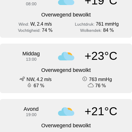
+19°C
08:00
Overwegend bewolkt
W, 2.4 m/s
761 mmHg
Wind:
Luchtdruk:
74 %
84 %
Vochtigheid:
Wolkendek:
+23°C
Middag
13:00
Overwegend bewolkt
NW, 4.2 m/s
763 mmHg
67 %
76 %
+21°C
Avond
19:00
Overwegend bewolkt