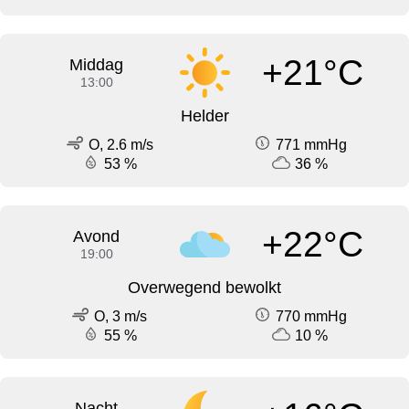
+21°C
Middag
13:00
Helder
O, 2.6 m/s
771 mmHg
53 %
36 %
+22°C
Avond
19:00
Overwegend bewolkt
O, 3 m/s
770 mmHg
55 %
10 %
Nacht