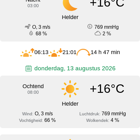
+16°C
03:00
Helder
O, 3 m/s
769 mmHg
68 %
2 %
06:13
21:01
14 h 47 min
donderdag, 13 augustus 2026
+16°C
Ochtend
08:00
Helder
O, 3 m/s
769 mmHg
Wind:
Luchtdruk:
66 %
4 %
Vochtigheid:
Wolkendek: