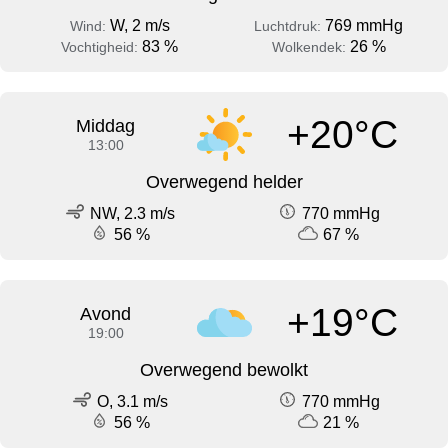
W, 2 m/s
769 mmHg
Wind:
Luchtdruk:
83 %
26 %
Vochtigheid:
Wolkendek:
+20°C
Middag
13:00
Overwegend helder
NW, 2.3 m/s
770 mmHg
56 %
67 %
+19°C
Avond
19:00
Overwegend bewolkt
O, 3.1 m/s
770 mmHg
56 %
21 %