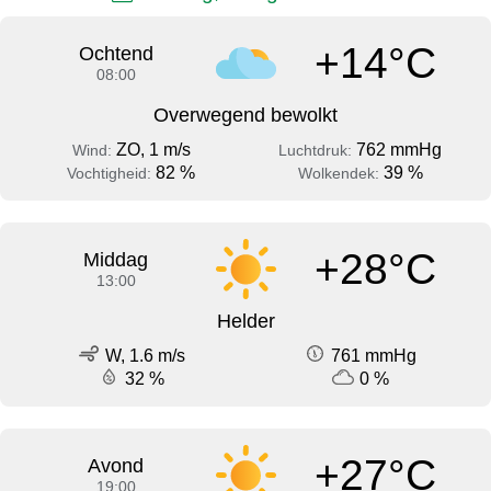
+14°C
Ochtend
08:00
Overwegend bewolkt
ZO, 1 m/s
762 mmHg
Wind:
Luchtdruk:
82 %
39 %
Vochtigheid:
Wolkendek:
+28°C
Middag
13:00
Helder
W, 1.6 m/s
761 mmHg
32 %
0 %
+27°C
Avond
19:00