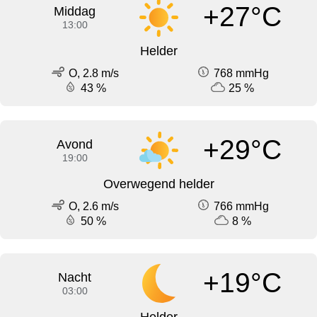
+27°C
Middag
13:00
Helder
O, 2.8 m/s
768 mmHg
43 %
25 %
+29°C
Avond
19:00
Overwegend helder
O, 2.6 m/s
766 mmHg
50 %
8 %
+19°C
Nacht
03:00
Helder