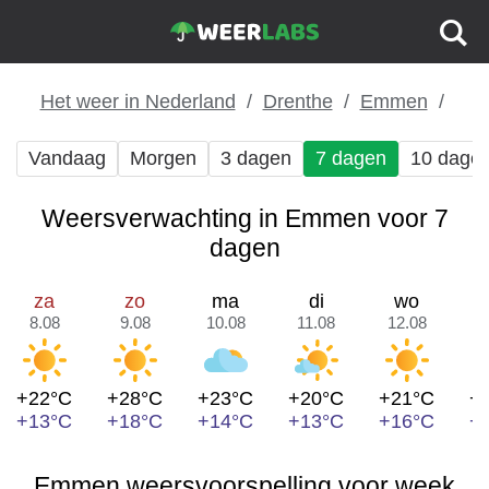
Het weer in Nederland
Drenthe
Emmen
Vandaag
Morgen
3 dagen
7 dagen
10 dage
Weersverwachting in Emmen voor 7
dagen
za
zo
ma
di
wo
8.08
9.08
10.08
11.08
12.08
1
+22°C
+28°C
+23°C
+20°C
+21°C
+
+13°C
+18°C
+14°C
+13°C
+16°C
+
Emmen weersvoorspelling voor week