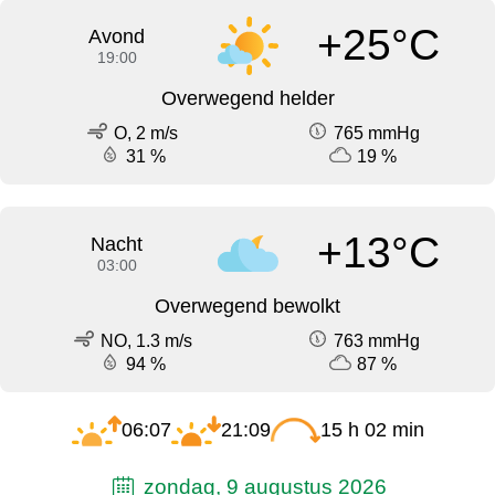
+25°C
Avond
19:00
Overwegend helder
O, 2 m/s
765 mmHg
31 %
19 %
+13°C
Nacht
03:00
Overwegend bewolkt
NO, 1.3 m/s
763 mmHg
94 %
87 %
06:07
21:09
15 h 02 min
zondag, 9 augustus 2026