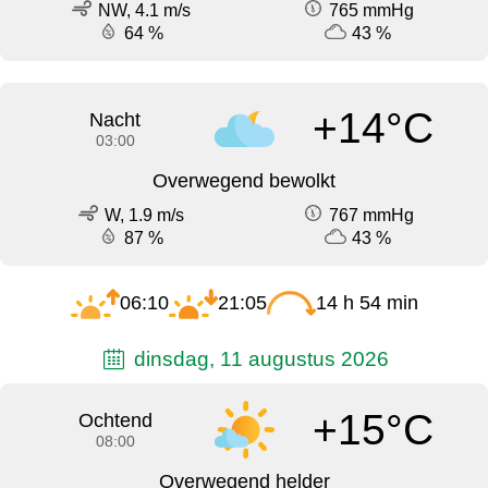
NW, 4.1 m/s
765 mmHg
64 %
43 %
+14°C
Nacht
03:00
Overwegend bewolkt
W, 1.9 m/s
767 mmHg
87 %
43 %
06:10
21:05
14 h 54 min
dinsdag, 11 augustus 2026
+15°C
Ochtend
08:00
Overwegend helder