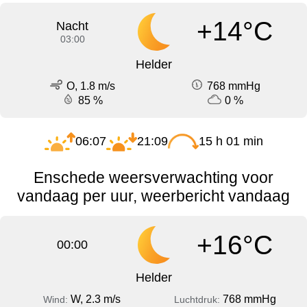
+14°C
Nacht
03:00
Helder
O, 1.8 m/s
768 mmHg
85 %
0 %
06:07
21:09
15 h 01 min
Enschede weersverwachting voor
vandaag per uur, weerbericht vandaag
+16°C
00:00
Helder
W, 2.3 m/s
768 mmHg
Wind:
Luchtdruk: