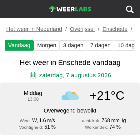
Het weer in Nederland
Overijssel
Enschede
Vandaag
Morgen
3 dagen
7 dagen
10 dage
Het weer in Enschede vandaag
zaterdag, 7 augustus 2026
+21°C
Middag
13:00
Overwegend bewolkt
W, 1.6 m/s
768 mmHg
Wind:
Luchtdruk:
51 %
74 %
Vochtigheid:
Wolkendek: