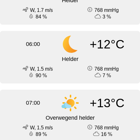
Helder
W, 1.7 m/s
768 mmHg
84 %
3 %
+12°C
06:00
Helder
W, 1.5 m/s
768 mmHg
90 %
7 %
+13°C
07:00
Overwegend helder
W, 1.5 m/s
768 mmHg
89 %
16 %