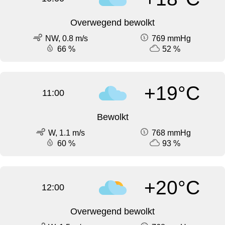
Overwegend bewolkt
NW, 0.8 m/s
769 mmHg
66 %
52 %
+19°C
11:00
Bewolkt
W, 1.1 m/s
768 mmHg
60 %
93 %
+20°C
12:00
Overwegend bewolkt