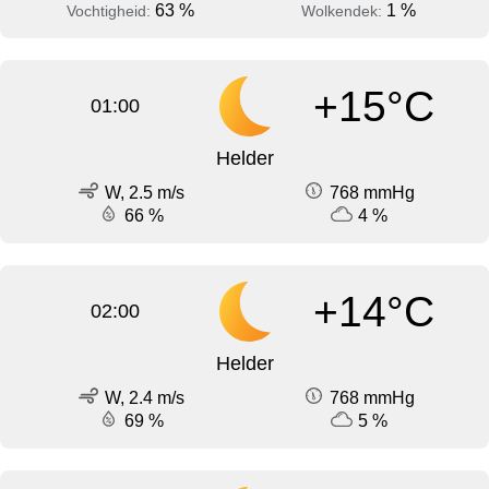
63 %
1 %
Vochtigheid:
Wolkendek:
+15°C
01:00
Helder
W, 2.5 m/s
768 mmHg
66 %
4 %
+14°C
02:00
Helder
W, 2.4 m/s
768 mmHg
69 %
5 %