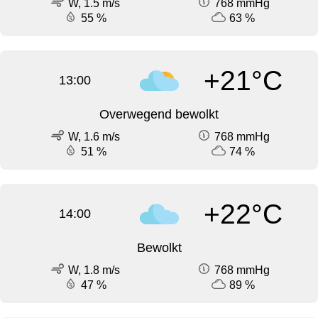
W, 1.5 m/s
768 mmHg
55 %
63 %
+21°C
13:00
Overwegend bewolkt
W, 1.6 m/s
768 mmHg
51 %
74 %
+22°C
14:00
Bewolkt
W, 1.8 m/s
768 mmHg
47 %
89 %