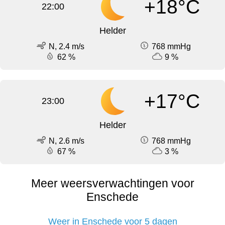
+18°C
22:00
Helder
N, 2.4 m/s
768 mmHg
62 %
9 %
+17°C
23:00
Helder
N, 2.6 m/s
768 mmHg
67 %
3 %
Meer weersverwachtingen voor
Enschede
Weer in Enschede voor 5 dagen