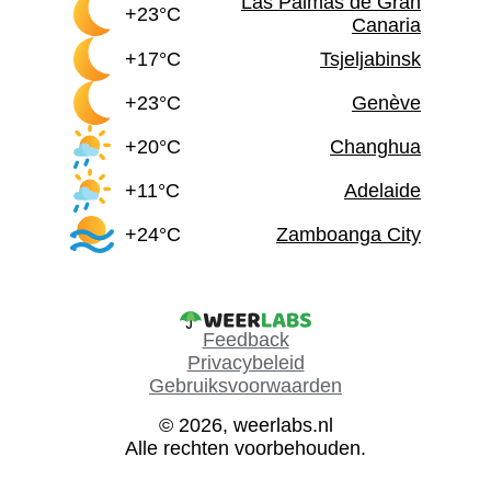
Las Palmas de Gran
+23°C
Canaria
+17°C
Tsjeljabinsk
+23°C
Genève
+20°C
Changhua
+11°C
Adelaide
+24°C
Zamboanga City
Feedback
Privacybeleid
Gebruiksvoorwaarden
© 2026, weerlabs.nl
Alle rechten voorbehouden.