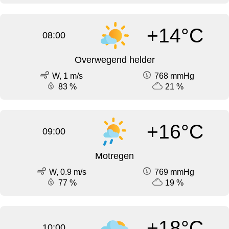
+14°C
08:00
Overwegend helder
W, 1 m/s
768 mmHg
83 %
21 %
+16°C
09:00
Motregen
W, 0.9 m/s
769 mmHg
77 %
19 %
+18°C
10:00