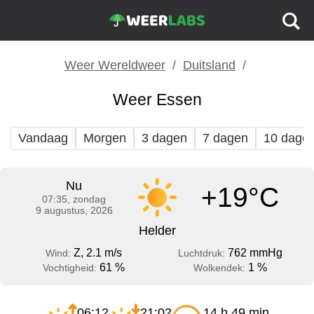
Weer Wereldweer
Duitsland
Weer Essen
Vandaag
Morgen
3 dagen
7 dagen
10 dage
Nu
+19°C
07:35, zondag
9 augustus, 2026
Helder
Z, 2.1 m/s
762 mmHg
Wind:
Luchtdruk:
61 %
1 %
Vochtigheid:
Wolkendek:
06:12
21:02
14 h 49 min