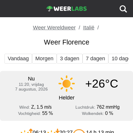
Weer Wereldweer
Italië
Weer Florence
Vandaag
Morgen
3 dagen
7 dagen
10 dage
Nu
+26°C
11:20, vrijdag
7 augustus, 2026
Helder
Z, 1.5 m/s
762 mmHg
Wind:
Luchtdruk:
55 %
0 %
Vochtigheid:
Wolkendek:
06:13
20:27
14 h 13 min