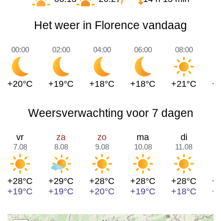
Het weer in Florence vandaag
00:00
02:00
04:00
06:00
08:00
1
+20°C
+19°C
+18°C
+18°C
+21°C
+
Weersverwachting voor 7 dagen
vr
za
zo
ma
di
7.08
8.08
9.08
10.08
11.08
1
+28°C
+29°C
+28°C
+28°C
+28°C
+
+19°C
+19°C
+20°C
+19°C
+18°C
+