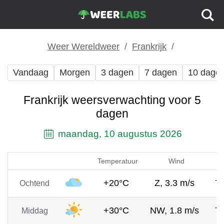
Weer Wereldweer
Frankrijk
Vandaag
Morgen
3 dagen
7 dagen
10 dage
Frankrijk weersverwachting voor 5
dagen
maandag, 10 augustus 2026
Temperatuur
Wind
+20°C
Z, 3.3 m/s
7
Ochtend
+30°C
NW, 1.8 m/s
7
Middag