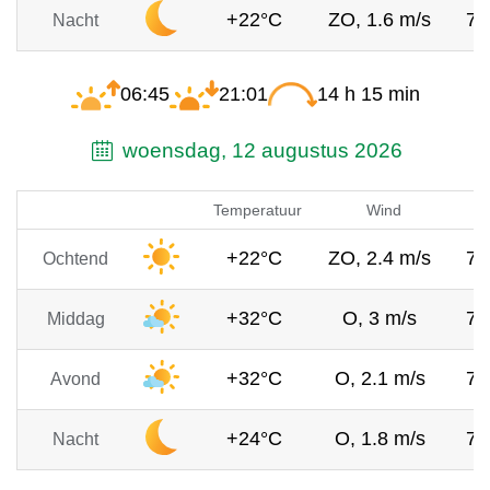
+22°C
ZO, 1.6 m/s
76
Nacht
06:45
21:01
14 h 15 min
woensdag, 12 augustus 2026
Temperatuur
Wind
+22°C
ZO, 2.4 m/s
76
Ochtend
+32°C
O, 3 m/s
76
Middag
+32°C
O, 2.1 m/s
76
Avond
+24°C
O, 1.8 m/s
76
Nacht