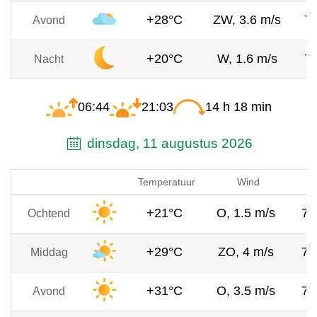
+28°C
ZW, 3.6 m/s
7
Avond
+20°C
W, 1.6 m/s
7
Nacht
06:44
21:03
14 h 18 min
dinsdag, 11 augustus 2026
Temperatuur
Wind
+21°C
O, 1.5 m/s
76
Ochtend
+29°C
ZO, 4 m/s
76
Middag
+31°C
O, 3.5 m/s
76
Avond