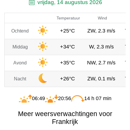
vrijdag, 14 augustus 2026
Temperatuur
Wind
+25°C
ZW, 2.3 m/s
7
Ochtend
+34°C
W, 2.3 m/s
7
Middag
+35°C
NW, 2.7 m/s
7
Avond
+26°C
ZW, 0.1 m/s
7
Nacht
06:49
20:56
14 h 07 min
Meer weersverwachtingen voor
Frankrijk