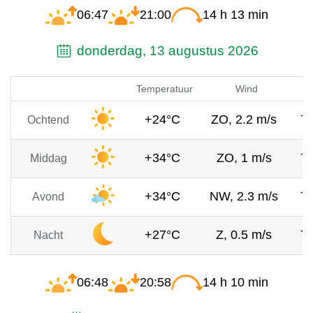
06:47
21:00
14 h 13 min
donderdag, 13 augustus 2026
Temperatuur
Wind
+24°C
ZO, 2.2 m/s
7
Ochtend
+34°C
ZO, 1 m/s
7
Middag
+34°C
NW, 2.3 m/s
7
Avond
+27°C
Z, 0.5 m/s
7
Nacht
06:48
20:58
14 h 10 min