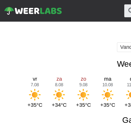
Van
Wee
vr
za
zo
ma
7.08
8.08
9.08
10.08
11
+35°C
+34°C
+35°C
+35°C
+3
Ga