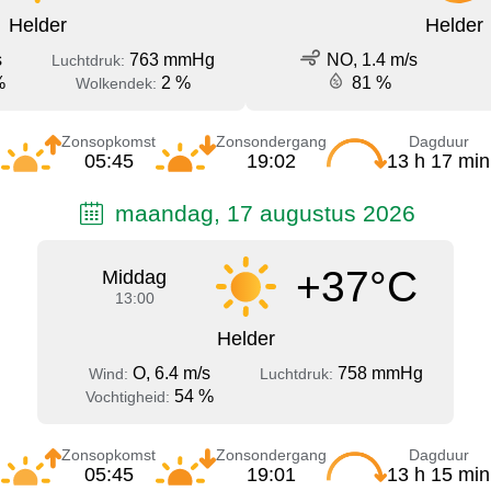
Helder
Helder
s
763 mmHg
NO, 1.4 m/s
Luchtdruk:
%
2 %
81 %
Wolkendek:
Zonsopkomst
Zonsondergang
Dagduur
05:45
19:02
13 h 17 min
maandag, 17 augustus 2026
+37°C
Middag
13:00
Helder
O, 6.4 m/s
758 mmHg
Wind:
Luchtdruk:
54 %
Vochtigheid:
Zonsopkomst
Zonsondergang
Dagduur
05:45
19:01
13 h 15 min