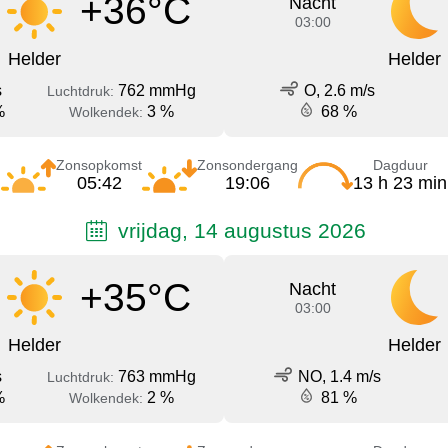
+36°C
Nacht
03:00
Helder
Helder
s
762 mmHg
O, 2.6 m/s
Luchtdruk:
%
3 %
68 %
Wolkendek:
Zonsopkomst
Zonsondergang
Dagduur
05:42
19:06
13 h 23 min
vrijdag, 14 augustus 2026
+35°C
Nacht
03:00
Helder
Helder
s
763 mmHg
NO, 1.4 m/s
Luchtdruk:
%
2 %
81 %
Wolkendek: