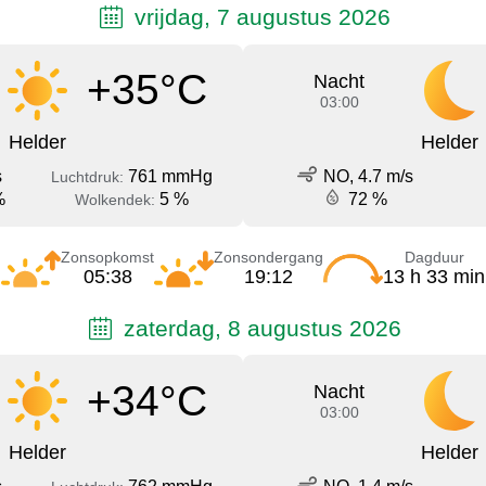
vrijdag, 7 augustus 2026
+35°C
Nacht
03:00
Helder
Helder
s
761 mmHg
NO, 4.7 m/s
Luchtdruk:
%
5 %
72 %
Wolkendek:
Zonsopkomst
Zonsondergang
Dagduur
05:38
19:12
13 h 33 min
zaterdag, 8 augustus 2026
+34°C
Nacht
03:00
Helder
Helder