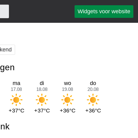
Widgets voor website
kend
agen
ma
di
wo
do
17.08
18.08
19.08
20.08
+37°C
+37°C
+36°C
+36°C
enk