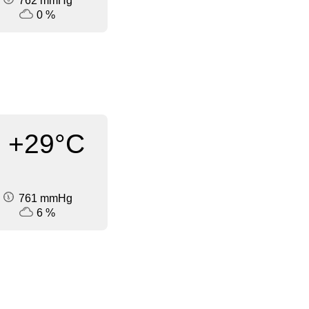
762 mmHg
0 %
+29°C
761 mmHg
6 %