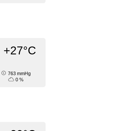
+27°C
763 mmHg
0 %