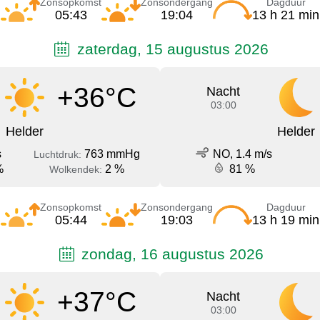
Zonsopkomst
Zonsondergang
Dagduur
05:43
19:04
13 h 21 min
zaterdag, 15 augustus 2026
+36°C
Nacht
03:00
Helder
Helder
s
763 mmHg
NO, 1.4 m/s
Luchtdruk:
%
2 %
81 %
Wolkendek:
Zonsopkomst
Zonsondergang
Dagduur
05:44
19:03
13 h 19 min
zondag, 16 augustus 2026
+37°C
Nacht
03:00