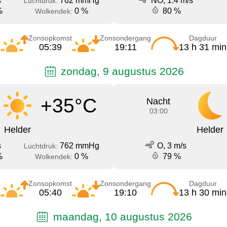
s
762 mmHg
NO, 1.4 m/s
Luchtdruk:
%
0 %
80 %
Wolkendek:
Zonsopkomst
Zonsondergang
Dagduur
05:39
19:11
13 h 31 min
zondag, 9 augustus 2026
+35°C
Nacht
03:00
Helder
Helder
s
762 mmHg
O, 3 m/s
Luchtdruk:
%
0 %
79 %
Wolkendek:
Zonsopkomst
Zonsondergang
Dagduur
05:40
19:10
13 h 30 min
maandag, 10 augustus 2026