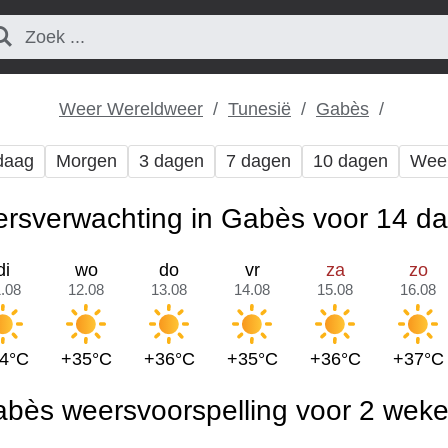
Weer Wereldweer
Tunesië
Gabès
daag
Morgen
3 dagen
7 dagen
10 dagen
Wee
rsverwachting in Gabès voor 14 d
di
wo
do
vr
za
zo
.08
12.08
13.08
14.08
15.08
16.08
4°C
+35°C
+36°C
+35°C
+36°C
+37°C
bès weersvoorspelling voor 2 wek