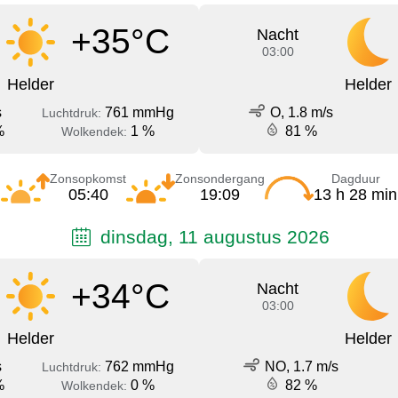
+35°C
Nacht
03:00
Helder
Helder
s
761 mmHg
O, 1.8 m/s
Luchtdruk:
%
1 %
81 %
Wolkendek:
Zonsopkomst
Zonsondergang
Dagduur
05:40
19:09
13 h 28 min
dinsdag, 11 augustus 2026
+34°C
Nacht
03:00
Helder
Helder
s
762 mmHg
NO, 1.7 m/s
Luchtdruk:
%
0 %
82 %
Wolkendek: