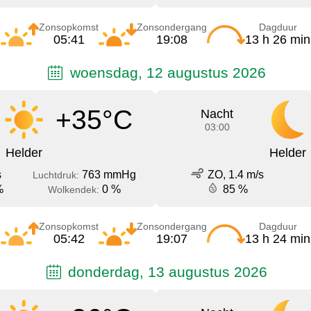
Zonsopkomst
Zonsondergang
Dagduur
05:41
19:08
13 h 26 min
woensdag, 12 augustus 2026
+35°C
Nacht
03:00
Helder
Helder
s
763 mmHg
ZO, 1.4 m/s
Luchtdruk:
%
0 %
85 %
Wolkendek:
Zonsopkomst
Zonsondergang
Dagduur
05:42
19:07
13 h 24 min
donderdag, 13 augustus 2026