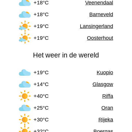
+18°C
Veenendaal
+18°C
Barneveld
+19°C
Lansingerland
+19°C
Oosterhout
Het weer in de wereld
+19°C
Kuopio
+14°C
Glasgow
+40°C
Riffa
+25°C
Oran
+30°C
Rijeka
+32°C
Boergas