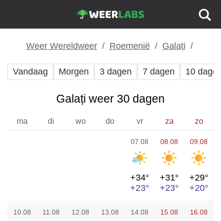
Weer Wereldweer
Roemenië
Galați
Vandaag
Morgen
3 dagen
7 dagen
10 dage
Galați weer 30 dagen
ma
di
wo
do
vr
za
zo
07.08
08.08
09.08
+34°
+31°
+29°
+23°
+23°
+20°
10.08
11.08
12.08
13.08
14.08
15.08
16.08