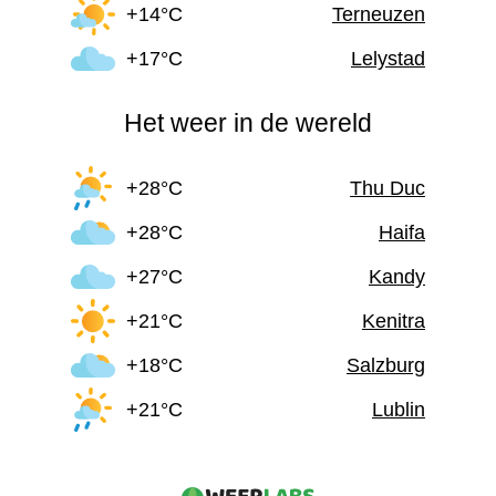
+14°C
Terneuzen
+17°C
Lelystad
Het weer in de wereld
+28°C
Thu Duc
+28°C
Haifa
+27°C
Kandy
+21°C
Kenitra
+18°C
Salzburg
+21°C
Lublin