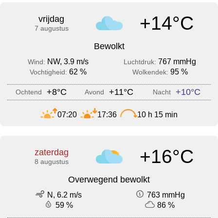
+14°C
vrijdag
7 augustus
Bewolkt
NW, 3.9 m/s
767 mmHg
Wind:
Luchtdruk:
62 %
95 %
Vochtigheid:
Wolkendek:
+8°C
+11°C
+10°C
Ochtend
Avond
Nacht
07:20
17:36
10 h 15 min
+16°C
zaterdag
8 augustus
Overwegend bewolkt
N, 6.2 m/s
763 mmHg
59 %
86 %