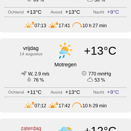
+13°C
+13°C
+9°C
Ochtend
Avond
Nacht
07:13
17:41
10 h 27 min
+13°C
vrijdag
14 augustus
Motregen
W, 2.9 m/s
770 mmHg
76 %
53 %
+11°C
+13°C
+9°C
Ochtend
Avond
Nacht
07:12
17:42
10 h 29 min
+12°C
zaterdag