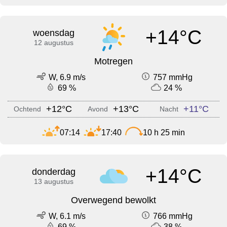
+14°C
woensdag
12 augustus
Motregen
W, 6.9 m/s
757 mmHg
69 %
24 %
+12°C
+13°C
+11°C
Ochtend
Avond
Nacht
07:14
17:40
10 h 25 min
+14°C
donderdag
13 augustus
Overwegend bewolkt
W, 6.1 m/s
766 mmHg
69 %
38 %