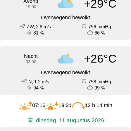
+29°C
Avond
19:00
Overwegend bewolkt
ZW, 2.8 m/s
756 mmHg
81 %
66 %
+26°C
Nacht
03:00
Overwegend bewolkt
N, 1.2 m/s
758 mmHg
94 %
99 %
07:16
19:31
12 h 14 min
dinsdag, 11 augustus 2026