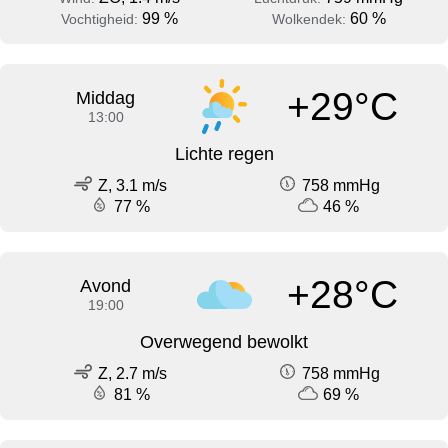
99 %
60 %
Vochtigheid:
Wolkendek:
+29°C
Middag
13:00
Lichte regen
Z, 3.1 m/s
758 mmHg
77 %
46 %
+28°C
Avond
19:00
Overwegend bewolkt
Z, 2.7 m/s
758 mmHg
81 %
69 %