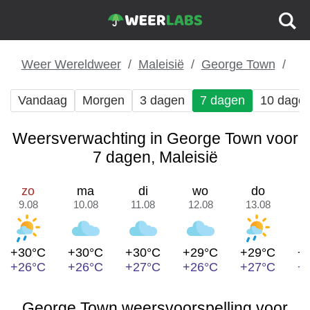
Weer Wereldweer
Maleisië
George Town
Vandaag
Morgen
3 dagen
7 dagen
10 dage
Weersverwachting in George Town voor
7 dagen, Maleisië
zo
ma
di
wo
do
9.08
10.08
11.08
12.08
13.08
1
+30°C
+30°C
+30°C
+29°C
+29°C
+
+26°C
+26°C
+27°C
+26°C
+27°C
+
George Town weersvoorspelling voor