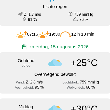
Lichte regen
Z, 1.7 m/s
759 mmHg
91 %
76 %
07:16
19:30
12 h 13 min
zaterdag, 15 augustus 2026
+25°C
Ochtend
08:00
Overwegend bewolkt
Z, 2.8 m/s
759 mmHg
Wind:
Luchtdruk:
95 %
66 %
Vochtigheid:
Wolkendek:
+30°C
Middag