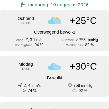
maandag, 10 augustus 2026
+25°C
Ochtend
08:00
Overwegend bewolkt
Z, 3.1 m/s
758 mmHg
Wind:
Luchtdruk:
94 %
82 %
Vochtigheid:
Wolkendek:
+30°C
Middag
13:00
Bewolkt
Z, 4.8 m/s
758 mmHg
74 %
92 %