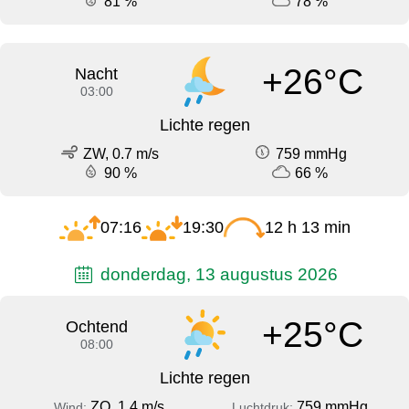
81 %
78 %
+26°C
Nacht
03:00
Lichte regen
ZW, 0.7 m/s
759 mmHg
90 %
66 %
07:16
19:30
12 h 13 min
donderdag, 13 augustus 2026
+25°C
Ochtend
08:00
Lichte regen
ZO, 1.4 m/s
759 mmHg
Wind:
Luchtdruk: