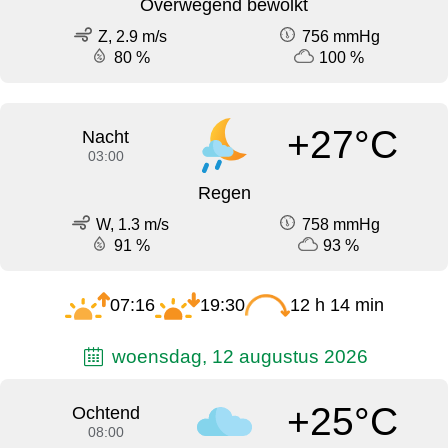
Overwegend bewolkt
Z, 2.9 m/s
756 mmHg
80 %
100 %
+27°C
Nacht
03:00
Regen
W, 1.3 m/s
758 mmHg
91 %
93 %
07:16
19:30
12 h 14 min
woensdag, 12 augustus 2026
+25°C
Ochtend
08:00