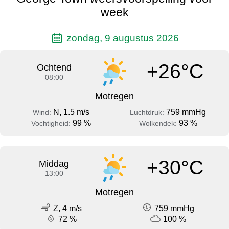
week
zondag, 9 augustus 2026
+26°C
Ochtend
08:00
Motregen
N, 1.5 m/s
759 mmHg
Wind:
Luchtdruk:
99 %
93 %
Vochtigheid:
Wolkendek:
+30°C
Middag
13:00
Motregen
Z, 4 m/s
759 mmHg
72 %
100 %