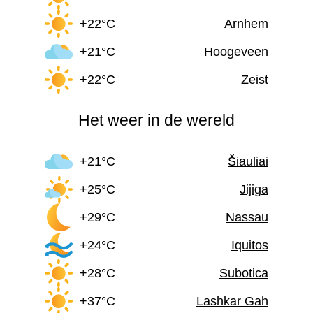
+22°C
Arnhem
+21°C
Hoogeveen
+22°C
Zeist
Het weer in de wereld
+21°C
Šiauliai
+25°C
Jijiga
+29°C
Nassau
+24°C
Iquitos
+28°C
Subotica
+37°C
Lashkar Gah