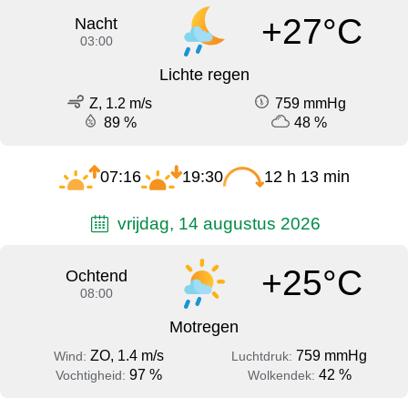
+27°C
Nacht
03:00
Lichte regen
Z, 1.2 m/s
759 mmHg
89 %
48 %
07:16
19:30
12 h 13 min
vrijdag, 14 augustus 2026
+25°C
Ochtend
08:00
Motregen
ZO, 1.4 m/s
759 mmHg
Wind:
Luchtdruk:
97 %
42 %
Vochtigheid:
Wolkendek: