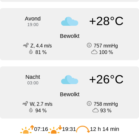
+28°C
Avond
19:00
Bewolkt
Z, 4.4 m/s
757 mmHg
81 %
100 %
+26°C
Nacht
03:00
Bewolkt
W, 2.7 m/s
758 mmHg
94 %
93 %
07:16
19:31
12 h 14 min