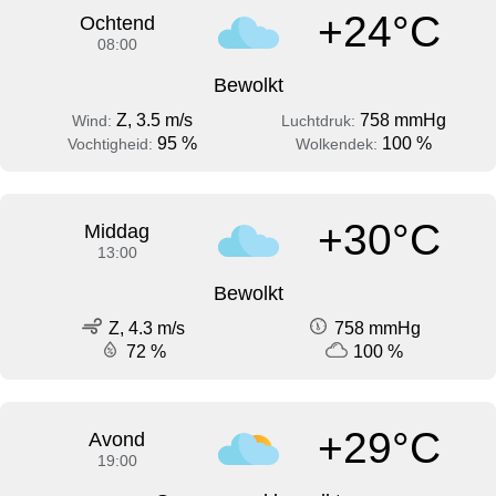
+24°C
Ochtend
08:00
Bewolkt
Z, 3.5 m/s
758 mmHg
Wind:
Luchtdruk:
95 %
100 %
Vochtigheid:
Wolkendek:
+30°C
Middag
13:00
Bewolkt
Z, 4.3 m/s
758 mmHg
72 %
100 %
+29°C
Avond
19:00