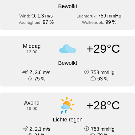
Bewolkt
O, 1.3 m/s
759 mmHg
Wind:
Luchtdruk:
97 %
99 %
Vochtigheid:
Wolkendek:
+29°C
Middag
13:00
Bewolkt
Z, 2.6 m/s
758 mmHg
75 %
63 %
+28°C
Avond
19:00
Lichte regen
Z, 2.1 m/s
758 mmHg