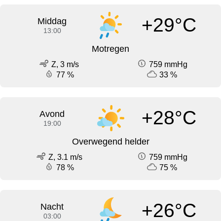
+29°C
Middag
13:00
Motregen
Z, 3 m/s
759 mmHg
77 %
33 %
+28°C
Avond
19:00
Overwegend helder
Z, 3.1 m/s
759 mmHg
78 %
75 %
+26°C
Nacht
03:00