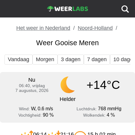
Het weer in Nederland
Noord-Holland
Weer Gooise Meren
Vandaag
Morgen
3 dagen
7 dagen
10 dage
Nu
+14°C
06:40, vrijdag
7 augustus, 2026
Helder
W, 0.6 m/s
768 mmHg
Wind:
Luchtdruk:
90 %
4 %
Vochtigheid:
Wolkendek:
06:14
21:16
15 h 02 min