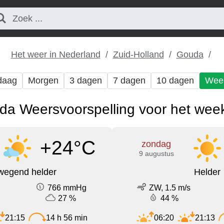
Het weer in Nederland
Zuid-Holland
Gouda
daag
Morgen
3 dagen
7 dagen
10 dagen
Wee
da Weersvoorspelling voor het wee
+24°C
zondag
9 augustus
wegend helder
Helder
766 mmHg
ZW, 1.5 m/s
27 %
44 %
21:15
14 h 56 min
06:20
21:13