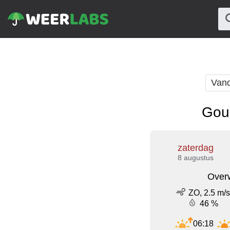
Van
Gou
zaterdag
8 augustus
Over
ZO, 2.5 m/s
46 %
06:18