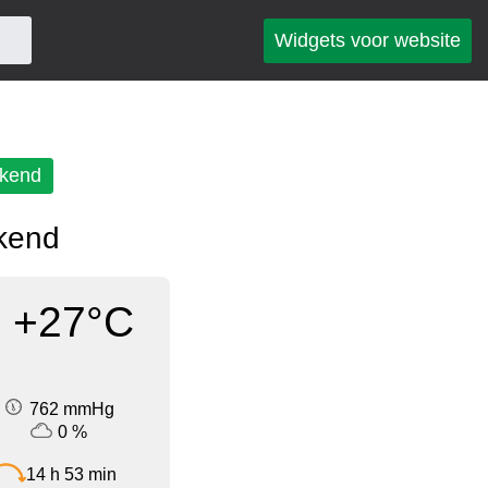
Widgets voor website
kend
kend
+27°C
762 mmHg
0 %
14 h 53 min