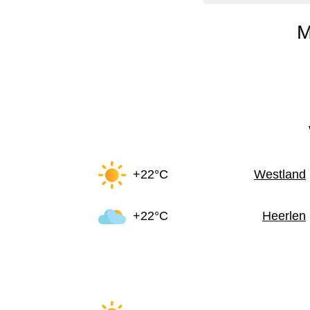
M
+22°C
Westland
+22°C
Heerlen