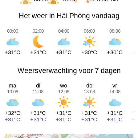
Het weer in Hải Phòng vandaag
00:00
02:00
04:00
06:00
08:00
1
+31°C
+31°C
+31°C
+30°C
+30°C
+
Weersverwachting voor 7 dagen
ma
di
wo
do
vr
10.08
11.08
12.08
13.08
14.08
1
+32°C
+31°C
+31°C
+31°C
+31°C
+
+31°C
+31°C
+31°C
+31°C
+31°C
+