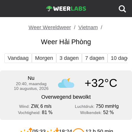
Weer Wereldweer
Vietnam
Weer Hải Phòng
Vandaag
Morgen
3 dagen
7 dagen
10 dage
Nu
+32°C
20:40, maandag
10 augustus, 2026
Overwegend bewolkt
ZW, 6 m/s
750 mmHg
Wind:
Luchtdruk:
81 %
52 %
Vochtigheid:
Wolkendek:
05:33
18:24
12 h 50 min