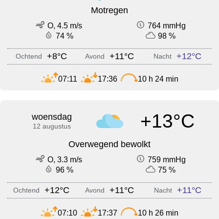
Motregen
O, 4.5 m/s
764 mmHg
74 %
98 %
+8°C
+11°C
+12°C
Ochtend
Avond
Nacht
07:11
17:36
10 h 24 min
+13°C
woensdag
12 augustus
Overwegend bewolkt
O, 3.3 m/s
759 mmHg
96 %
75 %
+12°C
+11°C
+11°C
Ochtend
Avond
Nacht
07:10
17:37
10 h 26 min