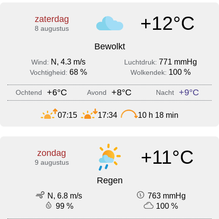
+12°C
zaterdag
8 augustus
Bewolkt
N, 4.3 m/s
771 mmHg
Wind:
Luchtdruk:
68 %
100 %
Vochtigheid:
Wolkendek:
+6°C
+8°C
+9°C
Ochtend
Avond
Nacht
07:15
17:34
10 h 18 min
+11°C
zondag
9 augustus
Regen
N, 6.8 m/s
763 mmHg
99 %
100 %