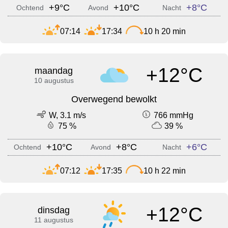
+9°C
+10°C
+8°C
Ochtend
Avond
Nacht
07:14
17:34
10 h 20 min
+12°C
maandag
10 augustus
Overwegend bewolkt
W, 3.1 m/s
766 mmHg
75 %
39 %
+10°C
+8°C
+6°C
Ochtend
Avond
Nacht
07:12
17:35
10 h 22 min
+12°C
dinsdag
11 augustus