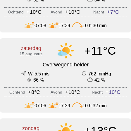
+10°C
+10°C
+7°C
Ochtend
Avond
Nacht
07:08
17:39
10 h 30 min
+11°C
zaterdag
15 augustus
Overwegend helder
W, 5.5 m/s
762 mmHg
66 %
42 %
+8°C
+10°C
+10°C
Ochtend
Avond
Nacht
07:06
17:39
10 h 32 min
+13°C
zondag