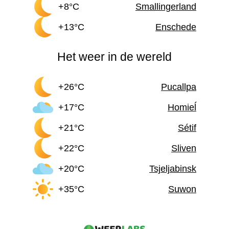
+8°C
Smallingerland
+13°C
Enschede
Het weer in de wereld
+26°C
Pucallpa
+17°C
Homieĺ
+21°C
Sétif
+22°C
Sliven
+20°C
Tsjeljabinsk
+35°C
Suwon