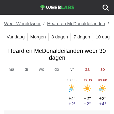
Weer Wereldweer
Heard en McDonaldeilanden
Vandaag
Morgen
3 dagen
7 dagen
10 dage
Heard en McDonaldeilanden weer 30
dagen
ma
di
wo
do
vr
za
zo
07.08
08.08
09.08
+4°
+2°
+2°
+2°
+2°
+4°