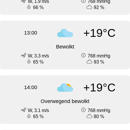
W, 1.9 m/s
768 mmHg
66 %
92 %
+19°C
13:00
Bewolkt
W, 3.3 m/s
768 mmHg
65 %
93 %
+19°C
14:00
Overwegend bewolkt
W, 3.1 m/s
768 mmHg
65 %
80 %