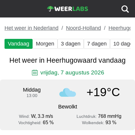
Het weer in Nederland
Noord-Holland
Heerhugo
Vandaag
Morgen
3 dagen
7 dagen
10 dage
Het weer in Heerhugowaard vandaag
vrijdag, 7 augustus 2026
+19°C
Middag
13:00
Bewolkt
W, 3.3 m/s
768 mmHg
Wind:
Luchtdruk:
65 %
93 %
Vochtigheid:
Wolkendek: