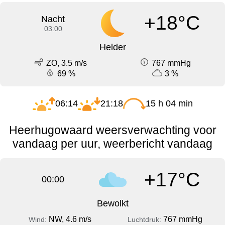
+18°C
Nacht
03:00
Helder
ZO, 3.5 m/s
767 mmHg
69 %
3 %
06:14
21:18
15 h 04 min
Heerhugowaard weersverwachting voor
vandaag per uur, weerbericht vandaag
+17°C
00:00
Bewolkt
NW, 4.6 m/s
767 mmHg
Wind:
Luchtdruk: