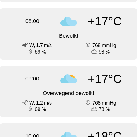
+17°C
08:00
Bewolkt
W, 1.7 m/s
768 mmHg
69 %
98 %
+17°C
09:00
Overwegend bewolkt
W, 1.2 m/s
768 mmHg
69 %
78 %
+18°C
10:00