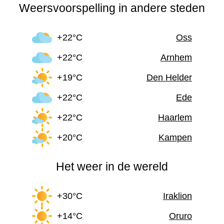
Weersvoorspelling in andere steden
+22°C
Oss
+22°C
Arnhem
+19°C
Den Helder
+22°C
Ede
+22°C
Haarlem
+20°C
Kampen
Het weer in de wereld
+30°C
Iraklion
+14°C
Oruro