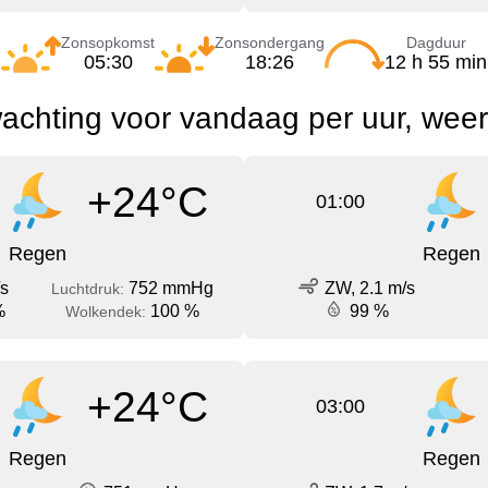
Zonsopkomst
Zonsondergang
Dagduur
05:30
18:26
12 h 55 min
achting voor vandaag per uur, wee
+24°C
01:00
Regen
Regen
/s
752 mmHg
ZW, 2.1 m/s
Luchtdruk:
%
100 %
99 %
Wolkendek:
+24°C
03:00
Regen
Regen