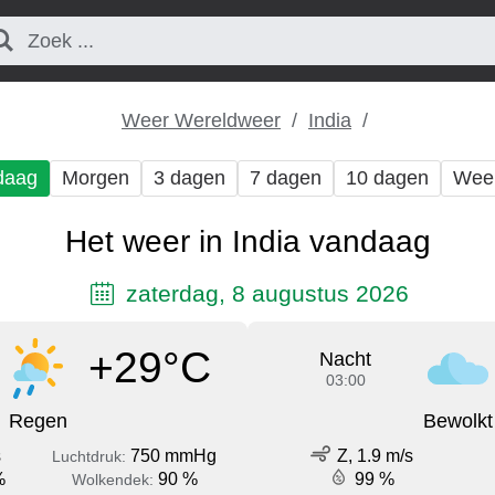
Weer Wereldweer
India
daag
Morgen
3 dagen
7 dagen
10 dagen
Wee
Het weer in India vandaag
zaterdag, 8 augustus 2026
+29°C
Nacht
03:00
Regen
Bewolkt
s
750 mmHg
Z, 1.9 m/s
Luchtdruk:
%
90 %
99 %
Wolkendek: