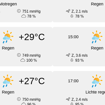
Motregen
Regen
s
751 mmHg
Z, 2.1 m/s
78 %
78 %
+29°C
15:00
Regen
Regen
749 mmHg
Z, 3.6 m/s
100 %
93 %
+27°C
17:00
Regen
Lichte reg
750 mmHg
Z, 2.4 m/s
96 %
95 %