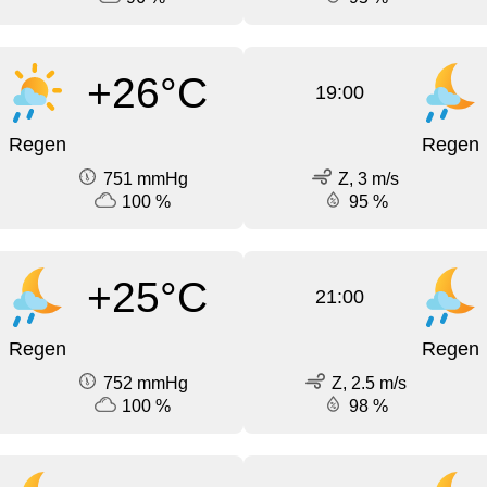
+26°C
19:00
Regen
Regen
751 mmHg
Z, 3 m/s
100 %
95 %
+25°C
21:00
Regen
Regen
752 mmHg
Z, 2.5 m/s
100 %
98 %