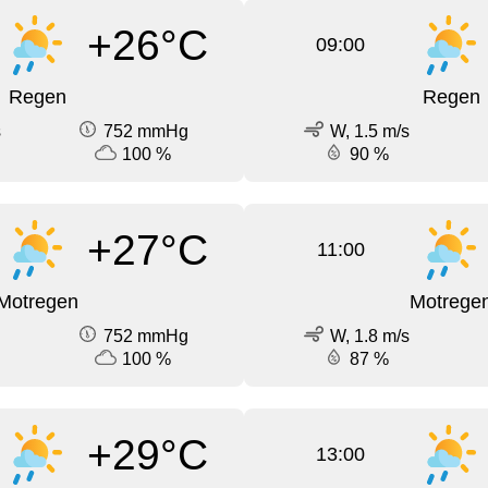
+26°C
09:00
Regen
Regen
s
752 mmHg
W, 1.5 m/s
100 %
90 %
+27°C
11:00
Motregen
Motrege
752 mmHg
W, 1.8 m/s
100 %
87 %
+29°C
13:00