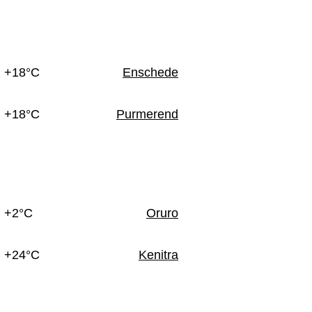
n
+18°C
Enschede
+18°C
Purmerend
+2°C
Oruro
+24°C
Kenitra