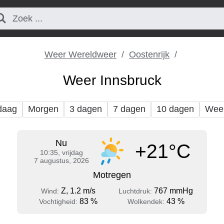
Weer Wereldweer
Oostenrijk
Weer Innsbruck
daag
Morgen
3 dagen
7 dagen
10 dagen
Wee
Nu
+21°C
10:35, vrijdag
7 augustus, 2026
Motregen
Z, 1.2 m/s
767 mmHg
Wind:
Luchtdruk:
83 %
43 %
Vochtigheid:
Wolkendek: