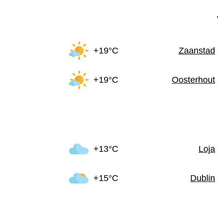
+19°C
Zaanstad
+19°C
Oosterhout
+13°C
Loja
+15°C
Dublin