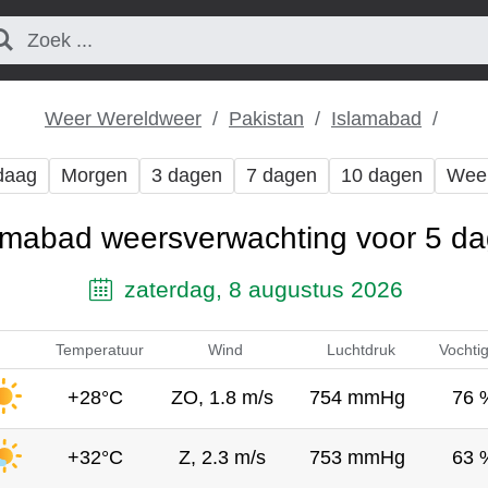
Weer Wereldweer
Pakistan
Islamabad
daag
Morgen
3 dagen
7 dagen
10 dagen
Wee
amabad weersverwachting voor 5 d
zaterdag, 8 augustus 2026
Temperatuur
Wind
Luchtdruk
Vochti
+28°C
ZO, 1.8 m/s
754 mmHg
76 
+32°C
Z, 2.3 m/s
753 mmHg
63 