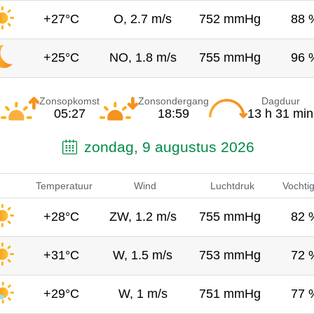
+27°C
O, 2.7 m/s
752 mmHg
88 
+25°C
NO, 1.8 m/s
755 mmHg
96 
Zonsopkomst
Zonsondergang
Dagduur
05:27
18:59
13 h 31 min
zondag, 9 augustus 2026
Temperatuur
Wind
Luchtdruk
Vochti
+28°C
ZW, 1.2 m/s
755 mmHg
82 
+31°C
W, 1.5 m/s
753 mmHg
72 
+29°C
W, 1 m/s
751 mmHg
77 