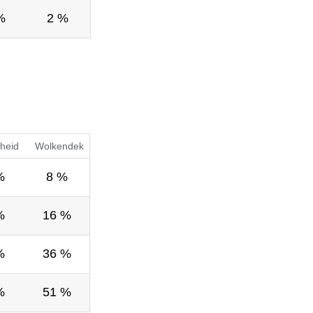
%
2 %
heid
Wolkendek
%
8 %
%
16 %
%
36 %
%
51 %