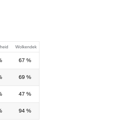
heid
Wolkendek
%
67 %
%
69 %
%
47 %
%
94 %