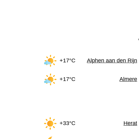
+17°C
Alphen aan den Rijn
+17°C
Almere
+33°C
Herat