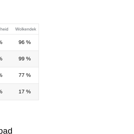
gheid
Wolkendek
%
96 %
%
99 %
%
77 %
%
17 %
bad