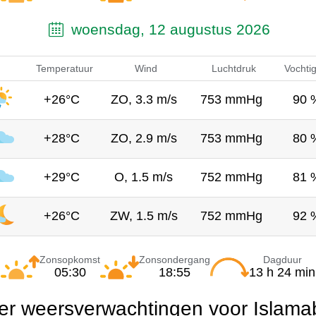
woensdag, 12 augustus 2026
Temperatuur
Wind
Luchtdruk
Vochti
+26°C
ZO, 3.3 m/s
753 mmHg
90 
+28°C
ZO, 2.9 m/s
753 mmHg
80 
+29°C
O, 1.5 m/s
752 mmHg
81 
+26°C
ZW, 1.5 m/s
752 mmHg
92 
Zonsopkomst
Zonsondergang
Dagduur
05:30
18:55
13 h 24 min
r weersverwachtingen voor Islama