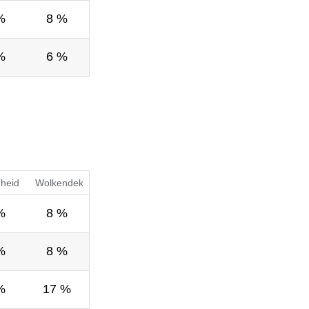
%
8 %
%
6 %
gheid
Wolkendek
%
8 %
%
8 %
%
17 %