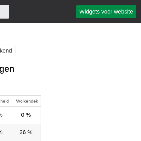
Widgets voor website
kend
agen
gheid
Wolkendek
%
0 %
%
26 %