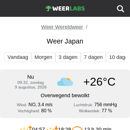
Weer Wereldweer
Weer Japan
Vandaag
Morgen
3 dagen
7 dagen
10 dage
Nu
+26°C
09:32, zondag
9 augustus, 2026
Overwegend bewolkt
NO, 3.4 m/s
756 mmHg
Wind:
Luchtdruk:
80 %
77 %
Vochtigheid:
Wolkendek:
04:57
18:28
13 h 30 min