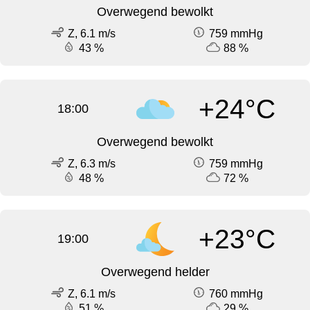
Overwegend bewolkt
Z, 6.1 m/s
759 mmHg
43 %
88 %
+24°C
18:00
Overwegend bewolkt
Z, 6.3 m/s
759 mmHg
48 %
72 %
+23°C
19:00
Overwegend helder
Z, 6.1 m/s
760 mmHg
51 %
29 %