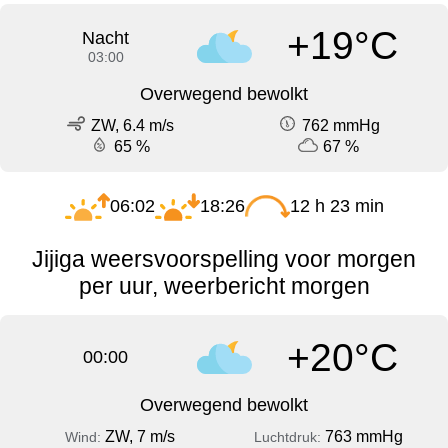
+19°C
Nacht
03:00
Overwegend bewolkt
ZW, 6.4 m/s
762 mmHg
65 %
67 %
06:02
18:26
12 h 23 min
Jijiga weersvoorspelling voor morgen
per uur, weerbericht morgen
+20°C
00:00
Overwegend bewolkt
ZW, 7 m/s
763 mmHg
Wind:
Luchtdruk: