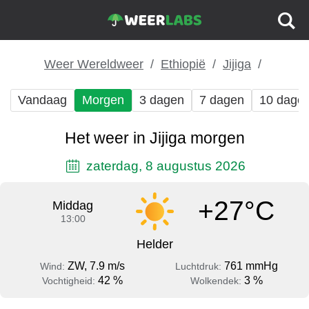
Weer Wereldweer
Ethiopië
Jijiga
Vandaag
Morgen
3 dagen
7 dagen
10 dage
Het weer in Jijiga morgen
zaterdag, 8 augustus 2026
+27°C
Middag
13:00
Helder
ZW, 7.9 m/s
761 mmHg
Wind:
Luchtdruk:
42 %
3 %
Vochtigheid:
Wolkendek: