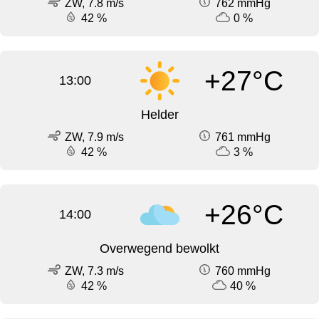
ZW, 7.8 m/s
762 mmHg
42 %
0 %
+27°C
13:00
Helder
ZW, 7.9 m/s
761 mmHg
42 %
3 %
+26°C
14:00
Overwegend bewolkt
ZW, 7.3 m/s
760 mmHg
42 %
40 %