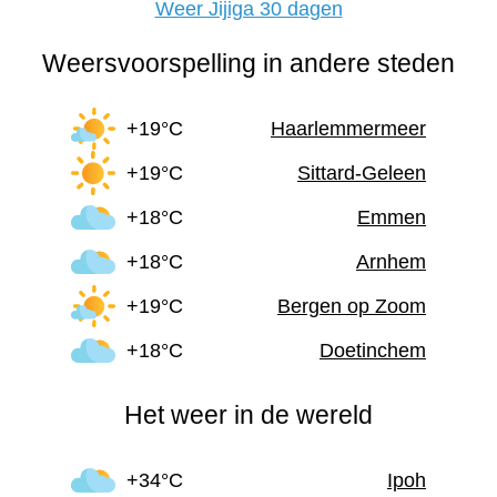
Weer Jijiga 30 dagen
Weersvoorspelling in andere steden
+19°C
Haarlemmermeer
+19°C
Sittard-Geleen
+18°C
Emmen
+18°C
Arnhem
+19°C
Bergen op Zoom
+18°C
Doetinchem
Het weer in de wereld
+34°C
Ipoh