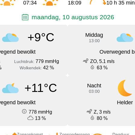
07:34
18:09
10 h 35 min
maandag, 10 augustus 2026
+9°C
Middag
13:00
egend bewolkt
Overwegend b
s
779 mmHg
ZO, 5.1 m/s
Luchtdruk:
%
42 %
63 %
Wolkendek:
+11°C
Nacht
03:00
egend bewolkt
Helder
778 mmHg
Z, 3 m/s
13 %
80 %
Zonsopkomst
Zonsondergang
Dagduur