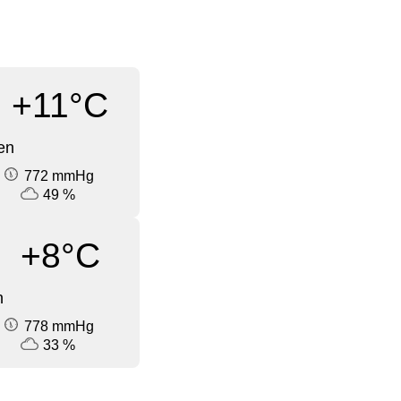
+11°C
en
772 mmHg
49 %
+8°C
n
778 mmHg
33 %