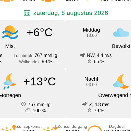
zaterdag, 8 augustus 2026
+6°C
Middag
13:00
Mist
Bewolkt
/s
767 mmHg
NW, 4.4 m/s
Luchtdruk:
%
99 %
65 %
Wolkendek:
+13°C
Nacht
03:00
Motregen
Overwegend h
767 mmHg
Z, 4.8 m/s
100 %
79 %
Zonsopkomst
Zonsondergang
Dagduur