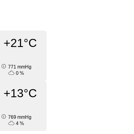
+21°C
771 mmHg
0 %
+13°C
769 mmHg
4 %