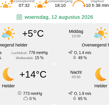
Zonsopkomst
Zonsondergang
Dagduur
07:32
18:10
10 h 38 min
woensdag, 12 augustus 2026
+5°C
Middag
13:00
wegend helder
Overwegend h
s
776 mmHg
O, 1.4 m/s
Luchtdruk:
%
15 %
49 %
Wolkendek:
+14°C
Nacht
03:00
Helder
Helder
773 mmHg
O, 1.9 m/s
0 %
65 %