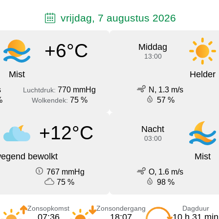
vrijdag, 7 augustus 2026
+6°C
Middag
13:00
Mist
Helder
s
770 mmHg
N, 1.3 m/s
Luchtdruk:
%
75 %
57 %
Wolkendek:
+12°C
Nacht
03:00
egend bewolkt
Mist
767 mmHg
O, 1.6 m/s
75 %
98 %
Zonsopkomst
Zonsondergang
Dagduur
07:36
18:07
10 h 31 min