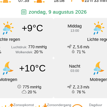
07:35
18:08
10 h 33 min
zondag, 9 augustus 2026
+9°C
Middag
13:00
ichte regen
Lichte reg
s
770 mmHg
Z, 5.6 m/s
Luchtdruk:
%
20 %
71 %
Wolkendek:
+10°C
Nacht
03:00
Motregen
Motrege
775 mmHg
Z, 2.3 m/s
20 %
76 %
Zonsopkomst
Zonsondergang
Dagduur