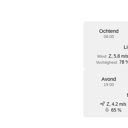
Ochtend
08:00
L
Z, 5.8 m/
Wind:
78 
Vochtigheid:
Avond
19:00
Z, 4.2 m/s
65 %