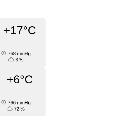
+17°C
768 mmHg
3 %
+6°C
766 mmHg
72 %