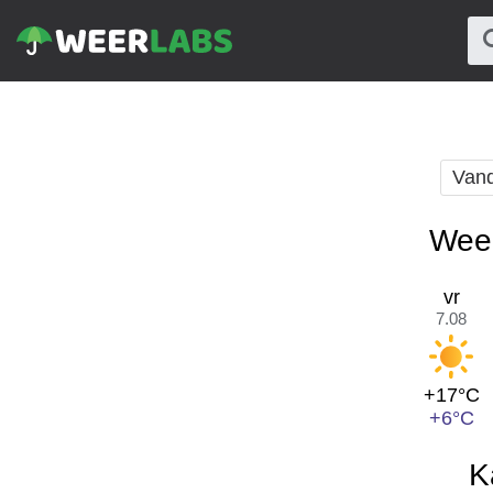
Van
Weer
vr
7.08
+17°C
+6°C
K