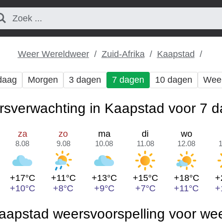
Weer Wereldweer
Zuid-Afrika
Kaapstad
daag
Morgen
3 dagen
7 dagen
10 dagen
Wee
sverwachting in Kaapstad voor 7 
za
zo
ma
di
wo
8.08
9.08
10.08
11.08
12.08
+17°C
+11°C
+13°C
+15°C
+18°C
+
+10°C
+8°C
+9°C
+7°C
+11°C
+
aapstad weersvoorspelling voor we