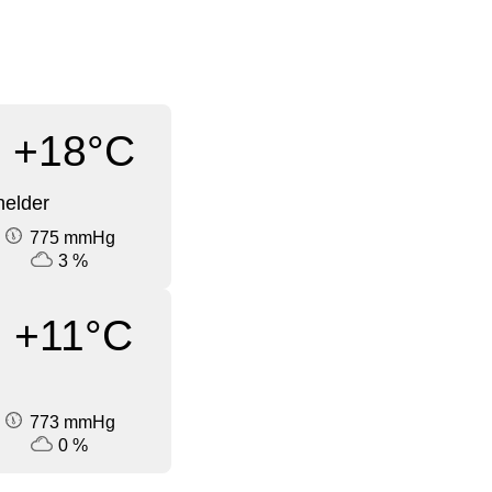
+18°C
elder
775 mmHg
3 %
+11°C
773 mmHg
0 %