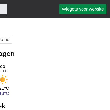
Widgets voor website
kend
dagen
do
13.08
21°C
13°C
ek