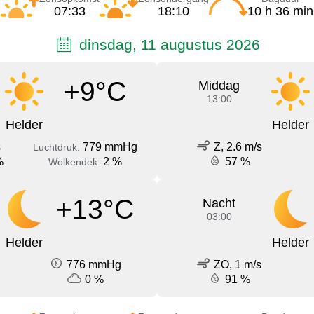
07:33
18:10
10 h 36 min
dinsdag, 11 augustus 2026
+9°C
Middag
13:00
Helder
Helder
s
779 mmHg
Z, 2.6 m/s
Luchtdruk:
%
2 %
57 %
Wolkendek:
+13°C
Nacht
03:00
Helder
Helder
776 mmHg
ZO, 1 m/s
0 %
91 %