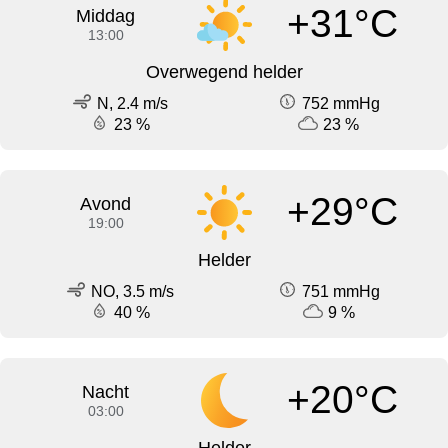
+31°C
Middag
13:00
Overwegend helder
N, 2.4 m/s
752 mmHg
23 %
23 %
+29°C
Avond
19:00
Helder
NO, 3.5 m/s
751 mmHg
40 %
9 %
+20°C
Nacht
03:00
Helder