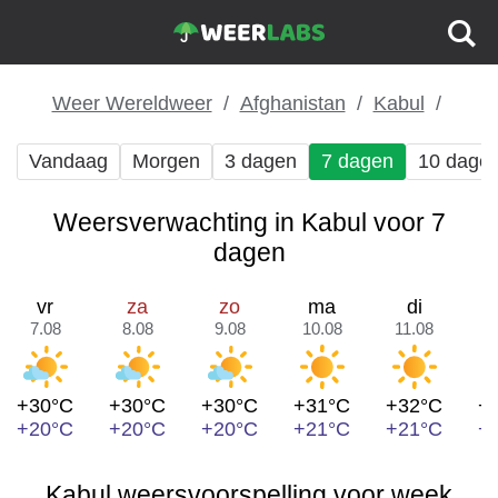
Weer Wereldweer
Afghanistan
Kabul
Vandaag
Morgen
3 dagen
7 dagen
10 dage
Weersverwachting in Kabul voor 7
dagen
vr
za
zo
ma
di
7.08
8.08
9.08
10.08
11.08
1
+30°C
+30°C
+30°C
+31°C
+32°C
+
+20°C
+20°C
+20°C
+21°C
+21°C
+
Kabul weersvoorspelling voor week