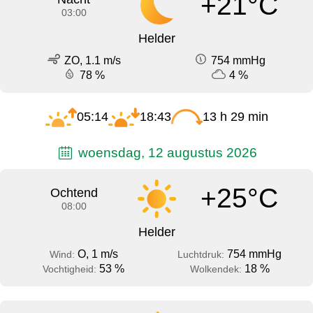
+21°C
03:00
Helder
ZO, 1.1 m/s
754 mmHg
78 %
4 %
05:14
18:43
13 h 29 min
woensdag, 12 augustus 2026
+25°C
Ochtend
08:00
Helder
O, 1 m/s
754 mmHg
Wind:
Luchtdruk:
53 %
18 %
Vochtigheid:
Wolkendek: