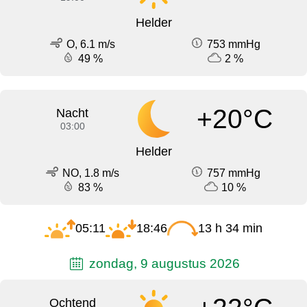
Helder
O, 6.1 m/s
753 mmHg
49 %
2 %
+20°C
Nacht
03:00
Helder
NO, 1.8 m/s
757 mmHg
83 %
10 %
05:11
18:46
13 h 34 min
zondag, 9 augustus 2026
Ochtend