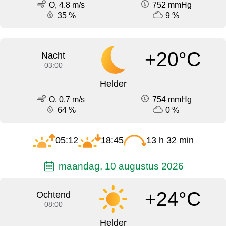
O, 4.8 m/s
752 mmHg
35 %
9 %
+20°C
Nacht
03:00
Helder
O, 0.7 m/s
754 mmHg
64 %
0 %
05:12
18:45
13 h 32 min
maandag, 10 augustus 2026
+24°C
Ochtend
08:00
Helder