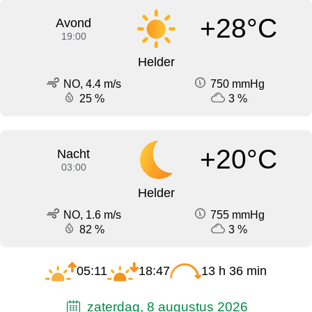
+28°C
Avond
19:00
Helder
NO, 4.4 m/s
750 mmHg
25 %
3 %
+20°C
Nacht
03:00
Helder
NO, 1.6 m/s
755 mmHg
82 %
3 %
05:11
18:47
13 h 36 min
zaterdag, 8 augustus 2026