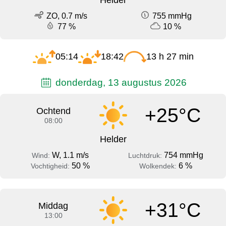
ZO, 0.7 m/s
755 mmHg
77 %
10 %
05:14
18:42
13 h 27 min
donderdag, 13 augustus 2026
+25°C
Ochtend
08:00
Helder
W, 1.1 m/s
754 mmHg
Wind:
Luchtdruk:
50 %
6 %
Vochtigheid:
Wolkendek:
+31°C
Middag
13:00