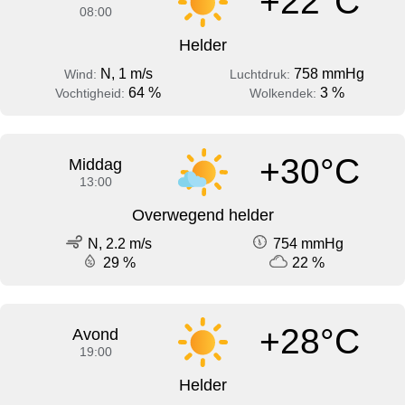
+22°C
08:00
Helder
N, 1 m/s
758 mmHg
Wind:
Luchtdruk:
64 %
3 %
Vochtigheid:
Wolkendek:
+30°C
Middag
13:00
Overwegend helder
N, 2.2 m/s
754 mmHg
29 %
22 %
+28°C
Avond
19:00
Helder