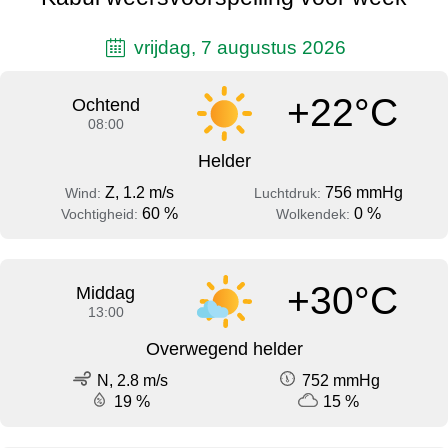
vrijdag, 7 augustus 2026
+22°C
Ochtend
08:00
Helder
Z, 1.2 m/s
756 mmHg
Wind:
Luchtdruk:
60 %
0 %
Vochtigheid:
Wolkendek:
+30°C
Middag
13:00
Overwegend helder
N, 2.8 m/s
752 mmHg
19 %
15 %