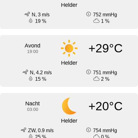
Helder
N, 3 m/s
752 mmHg
19 %
1 %
+29°C
Avond
19:00
Helder
N, 4.2 m/s
751 mmHg
15 %
2 %
+20°C
Nacht
03:00
Helder
ZW, 0.9 m/s
754 mmHg
25 %
0 %