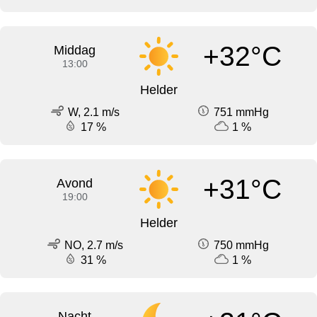
+32°C
Middag
13:00
Helder
W, 2.1 m/s
751 mmHg
17 %
1 %
+31°C
Avond
19:00
Helder
NO, 2.7 m/s
750 mmHg
31 %
1 %
Nacht