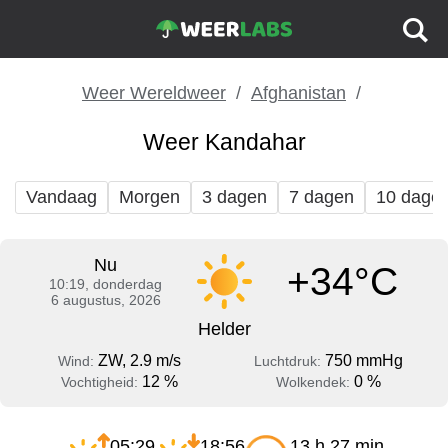
Weer Wereldweer
Afghanistan
Weer Kandahar
Vandaag
Morgen
3 dagen
7 dagen
10 dage
Nu
+34°C
10:19, donderdag
6 augustus, 2026
Helder
ZW, 2.9 m/s
750 mmHg
Wind:
Luchtdruk:
12 %
0 %
Vochtigheid:
Wolkendek:
05:29
18:56
13 h 27 min