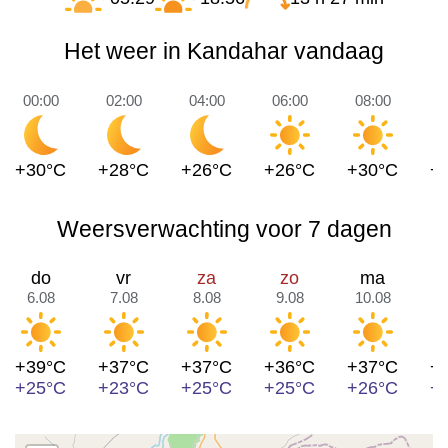
Het weer in Kandahar vandaag
00:00
02:00
04:00
06:00
08:00
1
+30°C
+28°C
+26°C
+26°C
+30°C
+
Weersverwachting voor 7 dagen
do
vr
za
zo
ma
6.08
7.08
8.08
9.08
10.08
1
+39°C
+37°C
+37°C
+36°C
+37°C
+
+25°C
+23°C
+25°C
+25°C
+26°C
+