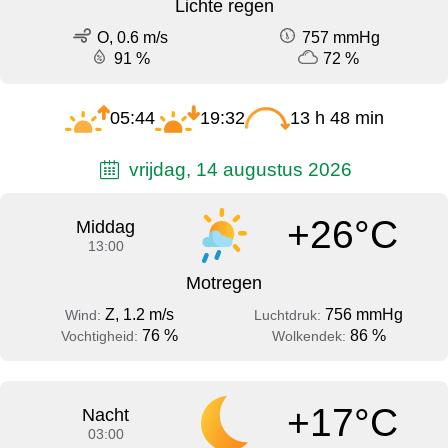
Lichte regen
O, 0.6 m/s
757 mmHg
91 %
72 %
05:44
19:32
13 h 48 min
vrijdag, 14 augustus 2026
+26°C
Middag
13:00
Motregen
Z, 1.2 m/s
756 mmHg
Wind:
Luchtdruk:
76 %
86 %
Vochtigheid:
Wolkendek:
+17°C
Nacht
03:00