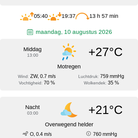
05:40
19:37
13 h 57 min
maandag, 10 augustus 2026
+27°C
Middag
13:00
Motregen
ZW, 0.7 m/s
759 mmHg
Wind:
Luchtdruk:
70 %
35 %
Vochtigheid:
Wolkendek:
+21°C
Nacht
03:00
Overwegend helder
O, 0.4 m/s
760 mmHg