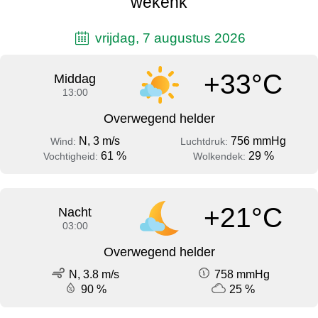
wekenk
vrijdag, 7 augustus 2026
+33°C
Middag
13:00
Overwegend helder
N, 3 m/s
756 mmHg
Wind:
Luchtdruk:
61 %
29 %
Vochtigheid:
Wolkendek:
+21°C
Nacht
03:00
Overwegend helder
N, 3.8 m/s
758 mmHg
90 %
25 %