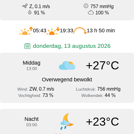
Z, 0.1 m/s
757 mmHg
91 %
100 %
05:43
19:33
13 h 50 min
donderdag, 13 augustus 2026
+27°C
Middag
13:00
Overwegend bewolkt
ZW, 0.7 m/s
756 mmHg
Wind:
Luchtdruk:
73 %
44 %
Vochtigheid:
Wolkendek:
+23°C
Nacht
03:00