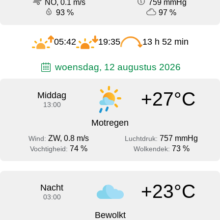
NO, 0.1 m/s
759 mmHg
93 %
97 %
05:42
19:35
13 h 52 min
woensdag, 12 augustus 2026
+27°C
Middag
13:00
Motregen
ZW, 0.8 m/s
757 mmHg
Wind:
Luchtdruk:
74 %
73 %
Vochtigheid:
Wolkendek:
+23°C
Nacht
03:00
Bewolkt