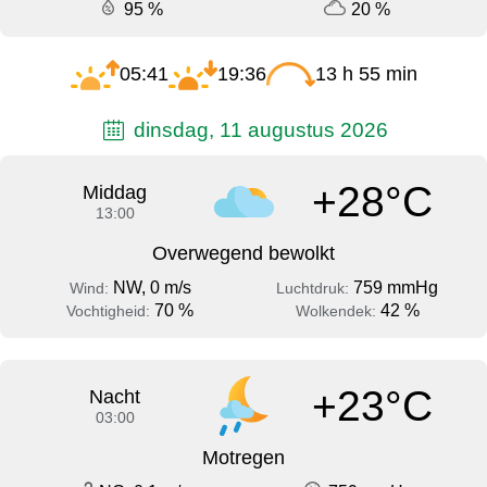
95 %
20 %
05:41
19:36
13 h 55 min
dinsdag, 11 augustus 2026
+28°C
Middag
13:00
Overwegend bewolkt
NW, 0 m/s
759 mmHg
Wind:
Luchtdruk:
70 %
42 %
Vochtigheid:
Wolkendek:
+23°C
Nacht
03:00
Motregen