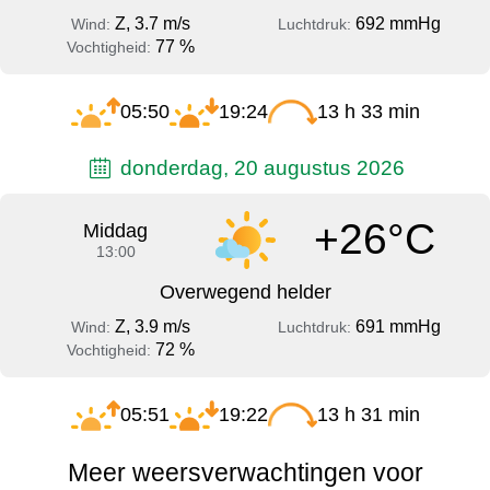
Z, 3.7 m/s
692 mmHg
Wind:
Luchtdruk:
77 %
Vochtigheid:
05:50
19:24
13 h 33 min
donderdag, 20 augustus 2026
+26°C
Middag
13:00
Overwegend helder
Z, 3.9 m/s
691 mmHg
Wind:
Luchtdruk:
72 %
Vochtigheid:
05:51
19:22
13 h 31 min
Meer weersverwachtingen voor