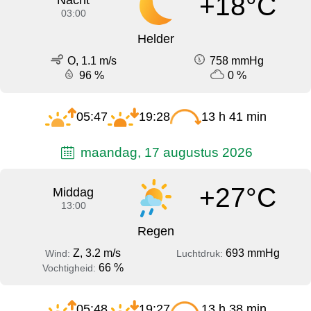
+18°C
Nacht
03:00
Helder
O, 1.1 m/s
758 mmHg
96 %
0 %
05:47
19:28
13 h 41 min
maandag, 17 augustus 2026
+27°C
Middag
13:00
Regen
Z, 3.2 m/s
693 mmHg
Wind:
Luchtdruk:
66 %
Vochtigheid:
05:48
19:27
13 h 38 min