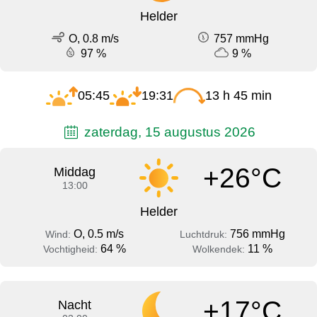
Helder
O, 0.8 m/s
757 mmHg
97 %
9 %
05:45
19:31
13 h 45 min
zaterdag, 15 augustus 2026
+26°C
Middag
13:00
Helder
O, 0.5 m/s
756 mmHg
Wind:
Luchtdruk:
64 %
11 %
Vochtigheid:
Wolkendek:
+17°C
Nacht