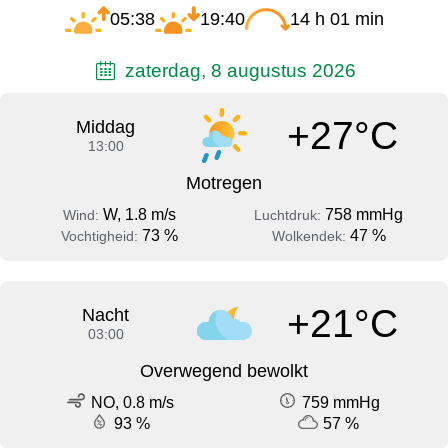
05:38
19:40
14 h 01 min
zaterdag, 8 augustus 2026
+27°C
Middag
13:00
Motregen
W, 1.8 m/s
758 mmHg
Wind:
Luchtdruk:
73 %
47 %
Vochtigheid:
Wolkendek:
+21°C
Nacht
03:00
Overwegend bewolkt
NO, 0.8 m/s
759 mmHg
93 %
57 %