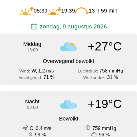
05:39
19:39
13 h 59 min
zondag, 9 augustus 2026
+27°C
Middag
13:00
Overwegend bewolkt
W, 1.2 m/s
758 mmHg
Wind:
Luchtdruk:
71 %
31 %
Vochtigheid:
Wolkendek:
+19°C
Nacht
03:00
Bewolkt
O, 0.4 m/s
759 mmHg
99 %
96 %