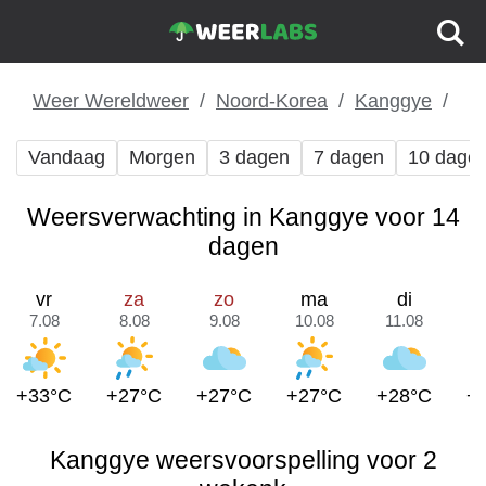
Weer Wereldweer
Noord-Korea
Kanggye
Vandaag
Morgen
3 dagen
7 dagen
10 dage
Weersverwachting in Kanggye voor 14
dagen
vr
za
zo
ma
di
7.08
8.08
9.08
10.08
11.08
1
+33°C
+27°C
+27°C
+27°C
+28°C
+
Kanggye weersvoorspelling voor 2