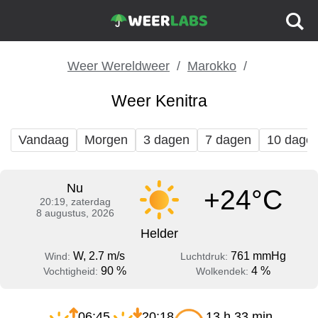
Weer Wereldweer
Marokko
Weer Kenitra
Vandaag
Morgen
3 dagen
7 dagen
10 dage
Nu
+24°C
20:19, zaterdag
8 augustus, 2026
Helder
W, 2.7 m/s
761 mmHg
Wind:
Luchtdruk:
90 %
4 %
Vochtigheid:
Wolkendek:
06:45
20:18
13 h 33 min