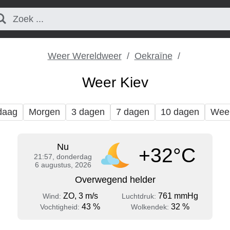
Weer Wereldweer
Oekraïne
Weer Kiev
daag
Morgen
3 dagen
7 dagen
10 dagen
Wee
Nu
+32°C
21:57, donderdag
6 augustus, 2026
Overwegend helder
ZO, 3 m/s
761 mmHg
Wind:
Luchtdruk:
43 %
32 %
Vochtigheid:
Wolkendek: