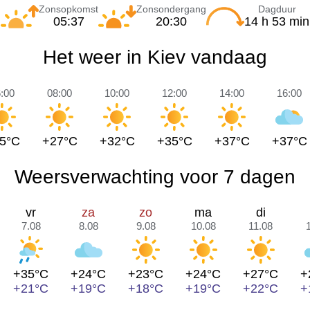
Zonsopkomst
Zonsondergang
Dagduur
05:37
20:30
14 h 53 min
Het weer in Kiev vandaag
:00
08:00
10:00
12:00
14:00
16:00
5°C
+27°C
+32°C
+35°C
+37°C
+37°C
Weersverwachting voor 7 dagen
vr
za
zo
ma
di
7.08
8.08
9.08
10.08
11.08
+35°C
+24°C
+23°C
+24°C
+27°C
+
+21°C
+19°C
+18°C
+19°C
+22°C
+