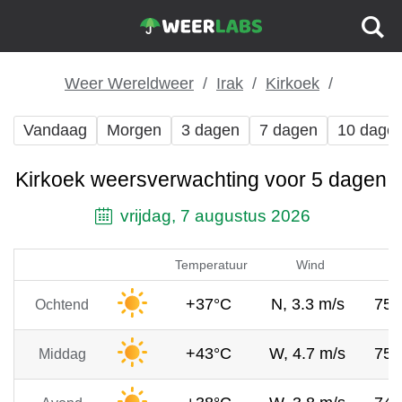
Weer Wereldweer
Irak
Kirkoek
Vandaag
Morgen
3 dagen
7 dagen
10 dage
Kirkoek weersverwachting voor 5 dagen
vrijdag, 7 augustus 2026
Temperatuur
Wind
Lu
+37°C
N, 3.3 m/s
75
Ochtend
+43°C
W, 4.7 m/s
75
Middag