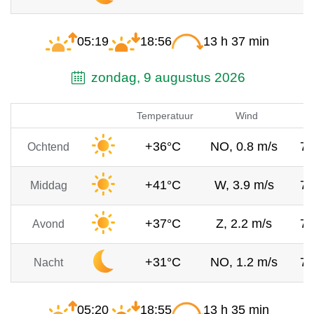
05:19
18:56
13 h 37 min
zondag, 9 augustus 2026
Temperatuur
Wind
+36°C
NO, 0.8 m/s
7
Ochtend
+41°C
W, 3.9 m/s
7
Middag
+37°C
Z, 2.2 m/s
7
Avond
+31°C
NO, 1.2 m/s
7
Nacht
05:20
18:55
13 h 35 min