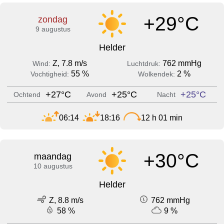
+29°C
zondag
9 augustus
Helder
Z, 7.8 m/s
762 mmHg
Wind:
Luchtdruk:
55 %
2 %
Vochtigheid:
Wolkendek:
+27°C
+25°C
+25°C
Ochtend
Avond
Nacht
06:14
18:16
12 h 01 min
+30°C
maandag
10 augustus
Helder
Z, 8.8 m/s
762 mmHg
58 %
9 %