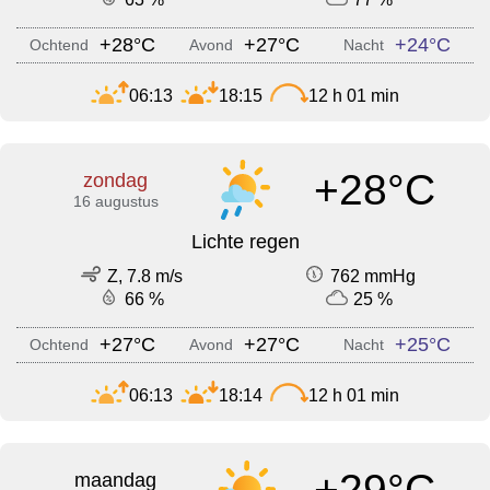
+28°C
+27°C
+24°C
Ochtend
Avond
Nacht
06:13
18:15
12 h 01 min
+28°C
zondag
16 augustus
Lichte regen
Z, 7.8 m/s
762 mmHg
66 %
25 %
+27°C
+27°C
+25°C
Ochtend
Avond
Nacht
06:13
18:14
12 h 01 min
+29°C
maandag