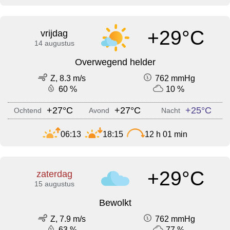
+29°C
vrijdag
14 augustus
Overwegend helder
Z, 8.3 m/s
762 mmHg
60 %
10 %
+27°C
+27°C
+25°C
Ochtend
Avond
Nacht
06:13
18:15
12 h 01 min
+29°C
zaterdag
15 augustus
Bewolkt
Z, 7.9 m/s
762 mmHg
63 %
77 %