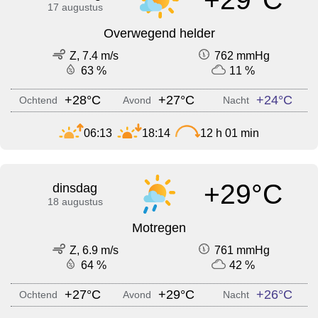
17 augustus
Overwegend helder
Z, 7.4 m/s
762 mmHg
63 %
11 %
+28°C
+27°C
+24°C
Ochtend
Avond
Nacht
06:13
18:14
12 h 01 min
+29°C
dinsdag
18 augustus
Motregen
Z, 6.9 m/s
761 mmHg
64 %
42 %
+27°C
+29°C
+26°C
Ochtend
Avond
Nacht