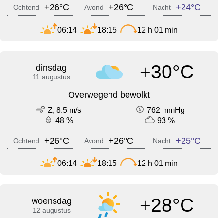
+26°C
+26°C
+24°C
Ochtend
Avond
Nacht
06:14
18:15
12 h 01 min
+30°C
dinsdag
11 augustus
Overwegend bewolkt
Z, 8.5 m/s
762 mmHg
48 %
93 %
+26°C
+26°C
+25°C
Ochtend
Avond
Nacht
06:14
18:15
12 h 01 min
+28°C
woensdag
12 augustus