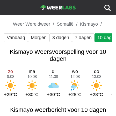
Weer Wereldweer
Somalië
Kismayo
Vandaag
Morgen
3 dagen
7 dagen
10 dage
Kismayo Weersvoorspelling voor 10
dagen
zo
ma
di
wo
do
9.08
10.08
11.08
12.08
13.08
1
+29°C
+30°C
+30°C
+28°C
+28°C
+
Kismayo weerbericht voor 10 dagen